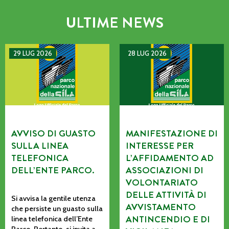
ULTIME NEWS
AVVISO DI GUASTO SULLA LINEA TELEFONICA DELL’ENTE P
MANIFESTAZIONE DI INTERE
29 LUG 2026
28 LUG 2026
AVVISO DI GUASTO
MANIFESTAZIONE DI
SULLA LINEA
INTERESSE PER
TELEFONICA
L’AFFIDAMENTO AD
DELL’ENTE PARCO.
ASSOCIAZIONI DI
VOLONTARIATO
DELLE ATTIVITÀ DI
Si avvisa la gentile utenza
AVVISTAMENTO
che persiste un guasto sulla
ANTINCENDIO E DI
linea telefonica dell’Ente
Parco. Pertanto, si invita a