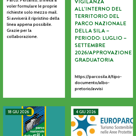
VIGILANZA
voler formulare le proprie
ALL’INTERNO DEL
richieste solo mezzo mail.
TERRITORIO DEL
Si avviserà il ripristino della
PARCO NAZIONALE
linea appena possibile.
DELLA SILA –
Grazie per la
collaborazione.
PERIODO: LUGLIO –
SETTEMBRE
2026/APPROVAZIONE
GRADUATORIA
https://parcosila.it/tipo-
documento/albo-
pretorio/avvisi
MANIFESTAZIONE DI INTERESSE PER L’AFFIDAMENTO AD AS
La CETS come processo vivo: co
18 GIU 2026
4 GIU 2026