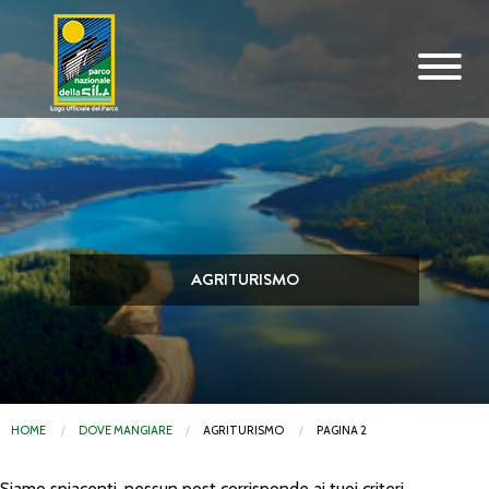
Vai al contenuto principale
AGRITURISMO
HOME
DOVE MANGIARE
AGRITURISMO
PAGINA 2
Siamo spiacenti, nessun post corrisponde ai tuoi criteri.