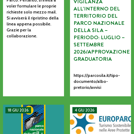
VIGILANZA
voler formulare le proprie
ALL’INTERNO DEL
richieste solo mezzo mail.
TERRITORIO DEL
Si avviserà il ripristino della
PARCO NAZIONALE
linea appena possibile.
DELLA SILA –
Grazie per la
collaborazione.
PERIODO: LUGLIO –
SETTEMBRE
2026/APPROVAZIONE
GRADUATORIA
https://parcosila.it/tipo-
documento/albo-
pretorio/avvisi
MANIFESTAZIONE DI INTERESSE PER L’AFFIDAMENTO AD AS
La CETS come processo vivo: co
18 GIU 2026
4 GIU 2026