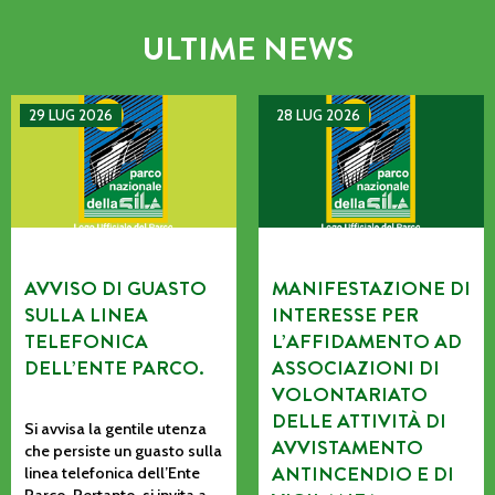
ULTIME NEWS
AVVISO DI GUASTO SULLA LINEA TELEFONICA DELL’ENTE P
MANIFESTAZIONE DI INTERE
29 LUG 2026
28 LUG 2026
AVVISO DI GUASTO
MANIFESTAZIONE DI
SULLA LINEA
INTERESSE PER
TELEFONICA
L’AFFIDAMENTO AD
DELL’ENTE PARCO.
ASSOCIAZIONI DI
VOLONTARIATO
DELLE ATTIVITÀ DI
Si avvisa la gentile utenza
AVVISTAMENTO
che persiste un guasto sulla
ANTINCENDIO E DI
linea telefonica dell’Ente
Parco. Pertanto, si invita a