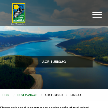
Vai al contenuto principale
AGRITURISMO
HOME
DOVE MANGIARE
AGRITURISMO
PAGINA 4
Siamo spiacenti, nessun post corrisponde ai tuoi criteri.