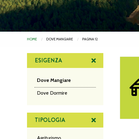
HOME
DOVE MANGIARE
PAGINA 12
ESIGENZA
Hotel De
Dove Mangiare
Dove Dormire
TIPOLOGIA
Agriturismo