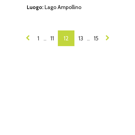
Luogo:
Lago Ampollino
VIGAZIONE
1
11
12
13
15
…
…
I
ST