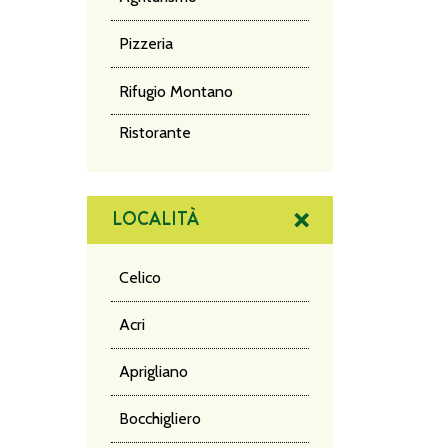
Pizzeria
Rifugio Montano
NA
Ristorante
DE
LOCALITÀ
PO
Celico
Acri
Aprigliano
Bocchigliero