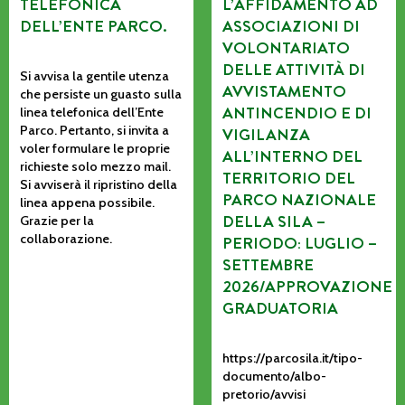
TELEFONICA
L’AFFIDAMENTO AD
DELL’ENTE PARCO.
ASSOCIAZIONI DI
VOLONTARIATO
DELLE ATTIVITÀ DI
Si avvisa la gentile utenza
AVVISTAMENTO
che persiste un guasto sulla
ANTINCENDIO E DI
linea telefonica dell’Ente
Parco. Pertanto, si invita a
VIGILANZA
voler formulare le proprie
ALL’INTERNO DEL
richieste solo mezzo mail.
TERRITORIO DEL
Si avviserà il ripristino della
PARCO NAZIONALE
linea appena possibile.
DELLA SILA –
Grazie per la
collaborazione.
PERIODO: LUGLIO –
SETTEMBRE
2026/APPROVAZIONE
GRADUATORIA
https://parcosila.it/tipo-
documento/albo-
pretorio/avvisi