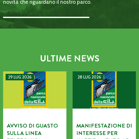
novità che riguardano il nostro parco.
Email Address::: (required)
ULTIME NEWS
AVVISO DI GUASTO SULLA LINEA TELEFONICA DELL’ENTE P
MANIFESTAZIONE DI INTERE
29 LUG 2026
28 LUG 2026
AVVISO DI GUASTO
MANIFESTAZIONE DI
SULLA LINEA
INTERESSE PER