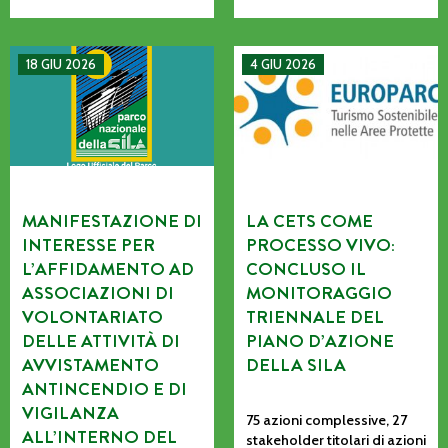
MANIFESTAZIONE DI INTERESSE PER L’AFFIDAMENTO AD AS
La CETS come processo vivo: co
18 GIU 2026
4 GIU 2026
MANIFESTAZIONE DI
LA CETS COME
INTERESSE PER
PROCESSO VIVO:
L’AFFIDAMENTO AD
CONCLUSO IL
ASSOCIAZIONI DI
MONITORAGGIO
VOLONTARIATO
TRIENNALE DEL
DELLE ATTIVITÀ DI
PIANO D’AZIONE
AVVISTAMENTO
DELLA SILA
ANTINCENDIO E DI
VIGILANZA
75 azioni complessive, 27
ALL’INTERNO DEL
stakeholder titolari di azioni