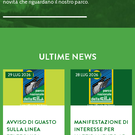
novità che riguardano il nostro parco.
Email Address::: (required)
ULTIME NEWS
AVVISO DI GUASTO SULLA LINEA TELEFONICA DELL’ENTE P
MANIFESTAZIONE DI INTERE
29 LUG 2026
28 LUG 2026
AVVISO DI GUASTO
MANIFESTAZIONE DI
SULLA LINEA
INTERESSE PER