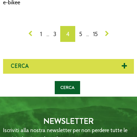
e-bikee
NAVIGAZIONE
1
3
4
5
15
…
…
DEI
POST
CERCA
NEWSLETTER
Iscriviti alla nostra newsletter per non perdere tutte le