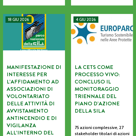
MANIFESTAZIONE DI INTERESSE PER L’AFFIDAMENTO AD AS
La CETS come processo vivo: co
18 GIU 2026
4 GIU 2026
MANIFESTAZIONE DI
LA CETS COME
INTERESSE PER
PROCESSO VIVO:
L’AFFIDAMENTO AD
CONCLUSO IL
ASSOCIAZIONI DI
MONITORAGGIO
VOLONTARIATO
TRIENNALE DEL
DELLE ATTIVITÀ DI
PIANO D’AZIONE
AVVISTAMENTO
DELLA SILA
ANTINCENDIO E DI
VIGILANZA
75 azioni complessive, 27
ALL’INTERNO DEL
stakeholder titolari di azioni