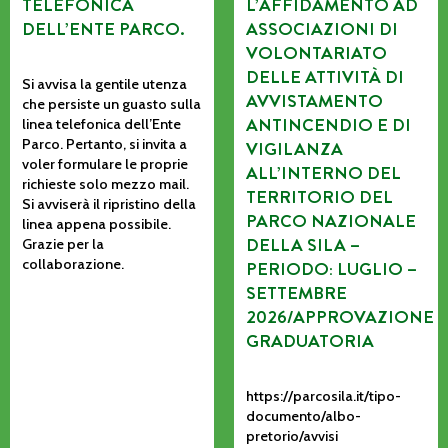
TELEFONICA
L’AFFIDAMENTO AD
DELL’ENTE PARCO.
ASSOCIAZIONI DI
VOLONTARIATO
DELLE ATTIVITÀ DI
Si avvisa la gentile utenza
AVVISTAMENTO
che persiste un guasto sulla
ANTINCENDIO E DI
linea telefonica dell’Ente
Parco. Pertanto, si invita a
VIGILANZA
voler formulare le proprie
ALL’INTERNO DEL
richieste solo mezzo mail.
TERRITORIO DEL
Si avviserà il ripristino della
PARCO NAZIONALE
linea appena possibile.
DELLA SILA –
Grazie per la
collaborazione.
PERIODO: LUGLIO –
SETTEMBRE
2026/APPROVAZIONE
GRADUATORIA
https://parcosila.it/tipo-
documento/albo-
pretorio/avvisi