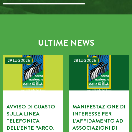
Email Address::: (required)
ULTIME NEWS
AVVISO DI GUASTO SULLA LINEA TELEFONICA DELL’ENTE P
MANIFESTAZIONE DI INTERE
29 LUG 2026
28 LUG 2026
AVVISO DI GUASTO
MANIFESTAZIONE DI
SULLA LINEA
INTERESSE PER
TELEFONICA
L’AFFIDAMENTO AD
DELL’ENTE PARCO.
ASSOCIAZIONI DI