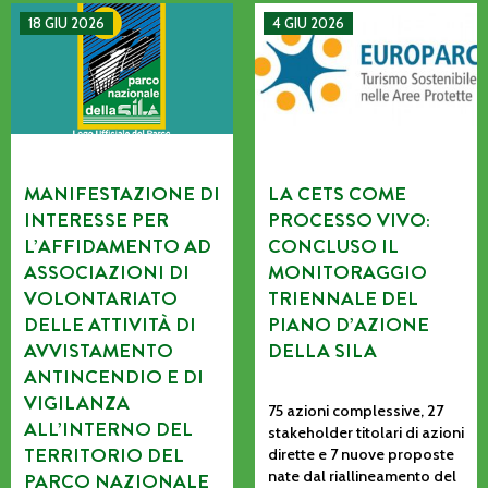
MANIFESTAZIONE DI INTERESSE PER L’AFFIDAMENTO AD AS
La CETS come processo vivo: co
18 GIU 2026
4 GIU 2026
MANIFESTAZIONE DI
LA CETS COME
INTERESSE PER
PROCESSO VIVO:
L’AFFIDAMENTO AD
CONCLUSO IL
ASSOCIAZIONI DI
MONITORAGGIO
VOLONTARIATO
TRIENNALE DEL
DELLE ATTIVITÀ DI
PIANO D’AZIONE
AVVISTAMENTO
DELLA SILA
ANTINCENDIO E DI
VIGILANZA
75 azioni complessive, 27
ALL’INTERNO DEL
stakeholder titolari di azioni
TERRITORIO DEL
dirette e 7 nuove proposte
nate dal riallineamento del
PARCO NAZIONALE