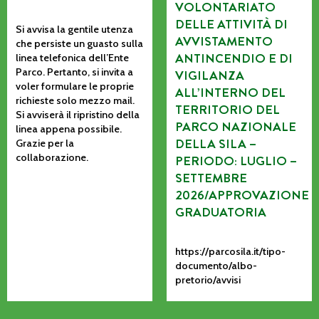
VOLONTARIATO
DELLE ATTIVITÀ DI
Si avvisa la gentile utenza
AVVISTAMENTO
che persiste un guasto sulla
ANTINCENDIO E DI
linea telefonica dell’Ente
Parco. Pertanto, si invita a
VIGILANZA
voler formulare le proprie
ALL’INTERNO DEL
richieste solo mezzo mail.
TERRITORIO DEL
Si avviserà il ripristino della
PARCO NAZIONALE
linea appena possibile.
DELLA SILA –
Grazie per la
collaborazione.
PERIODO: LUGLIO –
SETTEMBRE
2026/APPROVAZIONE
GRADUATORIA
https://parcosila.it/tipo-
documento/albo-
pretorio/avvisi