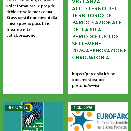
VIGILANZA
voler formulare le proprie
ALL’INTERNO DEL
richieste solo mezzo mail.
TERRITORIO DEL
Si avviserà il ripristino della
PARCO NAZIONALE
linea appena possibile.
DELLA SILA –
Grazie per la
collaborazione.
PERIODO: LUGLIO –
SETTEMBRE
2026/APPROVAZIONE
GRADUATORIA
https://parcosila.it/tipo-
documento/albo-
pretorio/avvisi
MANIFESTAZIONE DI INTERESSE PER L’AFFIDAMENTO AD AS
La CETS come processo vivo: co
18 GIU 2026
4 GIU 2026