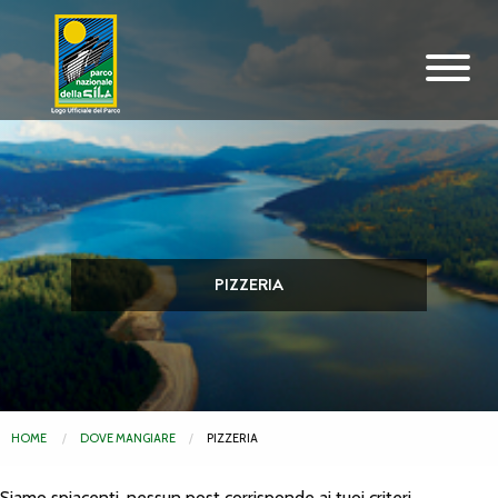
Vai al contenuto principale
PIZZERIA
HOME
DOVE MANGIARE
PIZZERIA
Siamo spiacenti, nessun post corrisponde ai tuoi criteri.