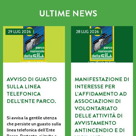
ULTIME NEWS
AVVISO DI GUASTO SULLA LINEA TELEFONICA DELL’ENTE P
MANIFESTAZIONE DI INTERE
29 LUG 2026
28 LUG 2026
AVVISO DI GUASTO
MANIFESTAZIONE DI
SULLA LINEA
INTERESSE PER
TELEFONICA
L’AFFIDAMENTO AD
DELL’ENTE PARCO.
ASSOCIAZIONI DI
VOLONTARIATO
DELLE ATTIVITÀ DI
Si avvisa la gentile utenza
AVVISTAMENTO
che persiste un guasto sulla
ANTINCENDIO E DI
linea telefonica dell’Ente
Parco. Pertanto, si invita a