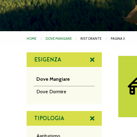
HOME
DOVE MANGIARE
RISTORANTE
PAGINA 3
ESIGENZA
Ristoran
Dove Mangiare
Dove Dormire
TIPOLOGIA
Agriturismo