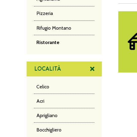
Pizzeria
Hotel Lo
Rifugio Montano
Ristorante
LOCALITÀ
Celico
Acri
Aprigliano
NA
Bocchigliero