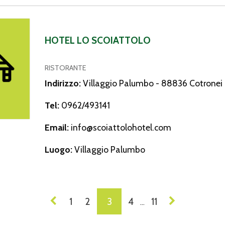
 Scoiattolo
HOTEL LO SCOIATTOLO
RISTORANTE
Indirizzo:
Villaggio Palumbo - 88836 Cotronei 
Tel:
0962/493141
Email:
info@scoiattolohotel.com
Luogo:
Villaggio Palumbo
VIGAZIONE
1
2
3
4
11
…