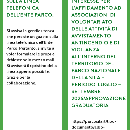
SULLA LINEA
INTERESSE PER
TELEFONICA
L’AFFIDAMENTO AD
DELL’ENTE PARCO.
ASSOCIAZIONI DI
VOLONTARIATO
DELLE ATTIVITÀ DI
Si avvisa la gentile utenza
AVVISTAMENTO
che persiste un guasto sulla
ANTINCENDIO E DI
linea telefonica dell’Ente
Parco. Pertanto, si invita a
VIGILANZA
voler formulare le proprie
ALL’INTERNO DEL
richieste solo mezzo mail.
TERRITORIO DEL
Si avviserà il ripristino della
PARCO NAZIONALE
linea appena possibile.
DELLA SILA –
Grazie per la
collaborazione.
PERIODO: LUGLIO –
SETTEMBRE
2026/APPROVAZIONE
GRADUATORIA
https://parcosila.it/tipo-
documento/albo-