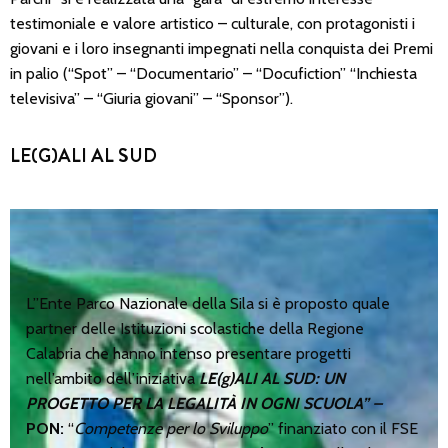
testimoniale e valore artistico – culturale, con protagonisti i
giovani e i loro insegnanti impegnati nella conquista dei Premi
in palio (“Spot” – “Documentario” – “Docufiction” “Inchiesta
televisiva” – “Giuria giovani” – “Sponsor”).
LE(G)ALI AL SUD
L’’Ente Parco Nazionale della Sila si è proposto quale
partner delle Istituzioni scolastiche della Regione
Calabria che hanno intenso presentare progetti
nell’ambito dell’iniziativa
LE(g)ALI AL SUD: UN
PROGETTO PER LA LEGALITÀ IN OGNI SCUOLA” –
PON:
“
Competenze per lo Sviluppo
” finanziato con il FSE