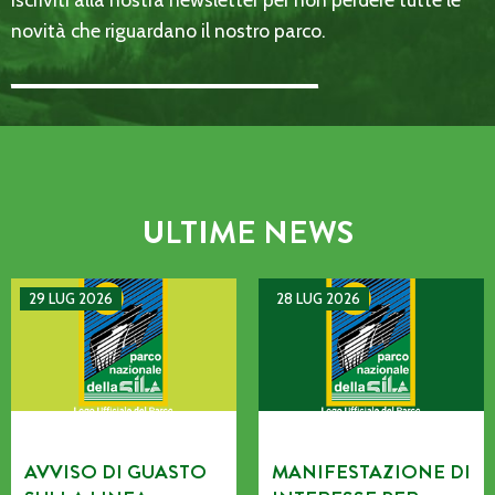
novità che riguardano il nostro parco.
Email Address::: (required)
ULTIME NEWS
AVVISO DI GUASTO SULLA LINEA TELEFONICA DELL’ENTE P
MANIFESTAZIONE DI INTERE
29 LUG 2026
28 LUG 2026
AVVISO DI GUASTO
MANIFESTAZIONE DI