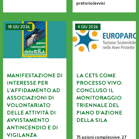
pretorio/avvisi
MANIFESTAZIONE DI INTERESSE PER L’AFFIDAMENTO AD AS
La CETS come processo vivo: co
18 GIU 2026
4 GIU 2026
MANIFESTAZIONE DI
LA CETS COME
INTERESSE PER
PROCESSO VIVO:
L’AFFIDAMENTO AD
CONCLUSO IL
ASSOCIAZIONI DI
MONITORAGGIO
VOLONTARIATO
TRIENNALE DEL
DELLE ATTIVITÀ DI
PIANO D’AZIONE
AVVISTAMENTO
DELLA SILA
ANTINCENDIO E DI
VIGILANZA
75 azioni complessive, 27