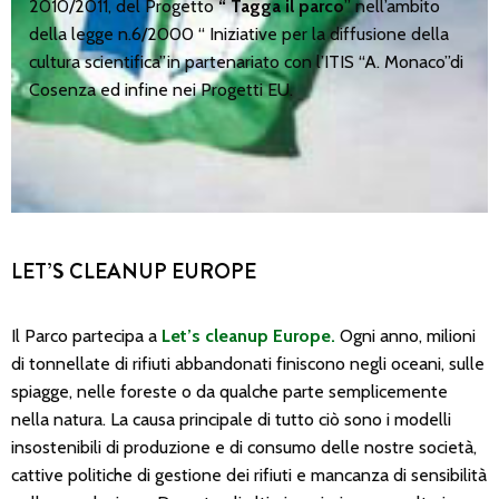
2010/2011, del Progetto
“ Tagga il parco
” nell’ambito
della legge n.6/2000 “ Iniziative per la diffusione della
cultura scientifica”in partenariato con l’ITIS “A. Monaco”di
Cosenza ed infine nei Progetti EU.
LET’S CLEANUP EUROPE
Il Parco partecipa a
Let’s cleanup Europe.
Ogni anno, milioni
di tonnellate di rifiuti abbandonati finiscono negli oceani, sulle
spiagge, nelle foreste o da qualche parte semplicemente
nella natura. La causa principale di tutto ciò sono i modelli
insostenibili di produzione e di consumo delle nostre società,
cattive politiche di gestione dei rifiuti e mancanza di sensibilità