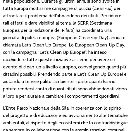
nella popolazione. Durante gli ultimi anni, si sono svolte in
tutta Europa moltissime campagne di pulizia (clean-up) per
affrontare il problema dell’abbandono dei rifiuti. Per ridurre
tali effetti e dare visibilità al tema, la SERR (Settimana
Europea per la Riduzione dei Rifiuti) ha coordinato una
giornata di pulizia europea (European Clean-up Day) annuale
chiamata Let’s Clean Up Europe. Lo European Clean-Up Day,
con la campagna “Let’s Clean Up Europe!”, ha inteso
racchiudere tutte queste iniziative assieme per avere un
evento di clean-up a livello europeo, coinvolgendo quanti più
cittadini possibili. Prendendo parte a Let’s Clean Up Europe! e
aiutando a tenere pulito l’ambiente, i partecipanti hanno
potuto rendersi conto di quanti rifiuti sono abbandonati vicino
a loro e per aiutare a cambiare i comportamenti quotidiani.
L’Ente Parco Nazionale della Sila, in coerenza con lo spirito
del progetto e di educazione ed avvicinamento alle tematiche
ambientali, al rispetto degli ecosistemi che lo contraddistingue
da sempre, in collaborazione con le amministrazioni comunali