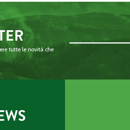
TER
Email Address::: (required)
dere tutte le novità che
EWS