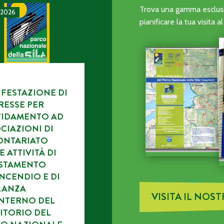
CA DELL’ENTE PARCO.
TAZIONE DI INTERESSE PER L’AFFIDAMENTO AD ASSOCIAZI
Trova una gamma esclusiv
 2026
pianificare la tua visita 
FESTAZIONE DI
RESSE PER
FIDAMENTO AD
CIAZIONI DI
ONTARIATO
E ATTIVITÀ DI
ISTAMENTO
NCENDIO E DI
LANZA
VISITA IL NOS
INTERNO DEL
ITORIO DEL