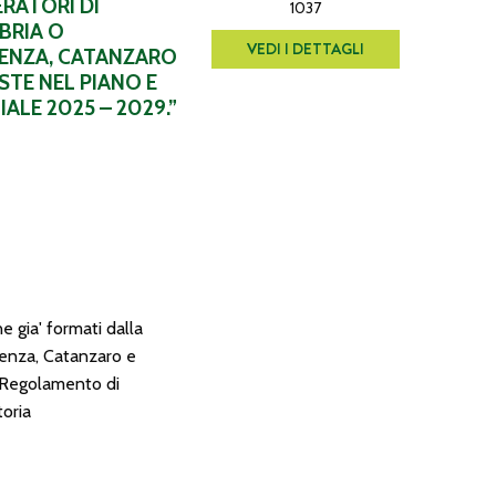
ERATORI DI
1037
BRIA O
VEDI I DETTAGLI
SENZA, CATANZARO
STE NEL PIANO E
LE 2025 – 2029.”
e gia' formati dalla
senza, Catanzaro e
l Regolamento di
oria