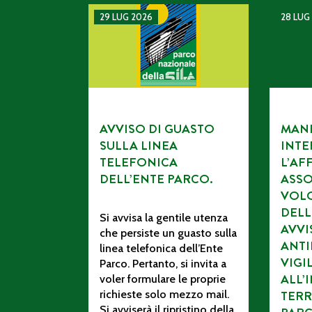
AVVISO DI GUASTO SULLA LINEA TELEFONI
MANIFES
29 LUG 2026
28 LUG
AVVISO DI GUASTO
MANI
SULLA LINEA
INTE
TELEFONICA
L’AF
DELL’ENTE PARCO.
ASSO
VOL
DELL
Si avvisa la gentile utenza
AVV
che persiste un guasto sulla
ANTI
linea telefonica dell’Ente
VIGI
Parco. Pertanto, si invita a
ALL’
voler formulare le proprie
richieste solo mezzo mail.
TERR
Si avviserà il ripristino della