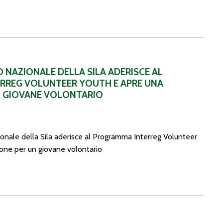
Programma Interreg Volunteer Youth e apre una posizione per un g
O NAZIONALE DELLA SILA ADERISCE AL
RREG VOLUNTEER YOUTH E APRE UNA
N GIOVANE VOLONTARIO
onale della Sila aderisce al Programma Interreg Volunteer
ione per un giovane volontario
t. 30 del D.lgs. 165/2001, per titoli e colloquio, per la copertura di