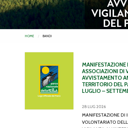
AVV
VIGILA
DEL 
PE
HOME
BANDI
2026
MANIFESTAZIONE DI INTERESSE PER L’AFFIDAM
https://pa
MANIFESTAZIONE D
ASSOCIAZIONI DI 
AVVISTAMENTO AN
TERRITORIO DEL P
LUGLIO – SETTEM
28 LUG 2026
MANIFESTAZIONE DI 
VOLONTARIATO DELLE