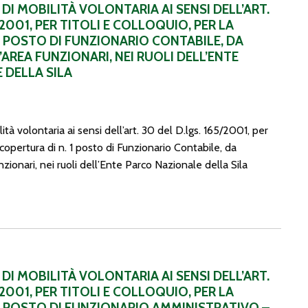
DI MOBILITÀ VOLONTARIA AI SENSI DELL’ART.
/2001, PER TITOLI E COLLOQUIO, PER LA
1 POSTO DI FUNZIONARIO CONTABILE, DA
AREA FUNZIONARI, NEI RUOLI DELL’ENTE
 DELLA SILA
ità volontaria ai sensi dell’art. 30 del D.lgs. 165/2001, per
a copertura di n. 1 posto di Funzionario Contabile, da
zionari, nei ruoli dell’Ente Parco Nazionale della Sila
t. 30 del D.lgs. 165/2001, per titoli e colloquio, per la copertura d
DI MOBILITÀ VOLONTARIA AI SENSI DELL’ART.
/2001, PER TITOLI E COLLOQUIO, PER LA
1 POSTO DI FUNZIONARIO AMMINISTRATIVO –