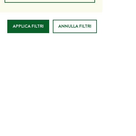
ANNULLA FILTRI
I AVVISTAMENTO ANTINCENDIO E DI VIGILANZA ALL’INTERNO