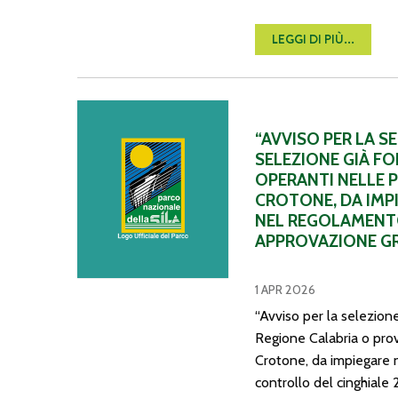
LEGGI DI PIÙ...
“Avviso per la selezione di numero 257 operatori di 
“AVVISO PER LA S
SELEZIONE GIÀ FO
OPERANTI NELLE 
CROTONE, DA IMPI
NEL REGOLAMENTO
APPROVAZIONE GR
1 APR 2026
“Avviso per la selezion
Regione Calabria o prov
Crotone, da impiegare n
controllo del cinghiale