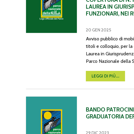
LAUREA IN GIURIS
FUNZIONARI, NEI 
20 GEN 2025
Avviso pubblico di mobil
titoli e colloquio, per l
Laurea in Giurisprudenza
Parco Nazionale della Si
LEGGI DI PIÙ...
BANDO PATROCINI ONEROSI 2023 – PUBBLICATA
BANDO PATROCINI
GRADUATORIA DEF
29 DIC 2023