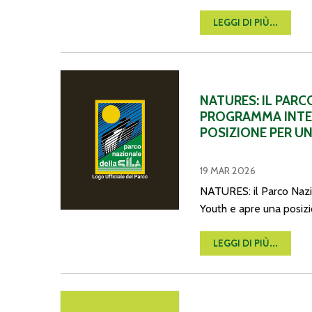
LEGGI DI PIÙ...
NATURES: il Parco Nazionale della Sila aderisce al 
NATURES: IL PARC
PROGRAMMA INTE
POSIZIONE PER U
19 MAR 2026
NATURES: il Parco Nazi
Youth e apre una posiz
LEGGI DI PIÙ...
Avviso pubblico di mobilità volontaria ai sensi dell’ar