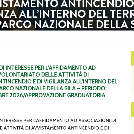
ISTAMENTO ANTINCENDIO 
NZA ALL’INTERNO DEL TER
PARCO NAZIONALE DELLA S
RIODO: LUGLIO – SETTEM
/APPROVAZIONE GRADUA
ENTO AD ASSOCIAZIONI DI VOLONTARIATO DELLE ATTIVITÀ 
rcosila.it/tipo-documento/albo-pret
I INTERESSE PER L’AFFIDAMENTO AD
VOLONTARIATO DELLE ATTIVITÀ DI
TINCENDIO E DI VIGILANZA ALL’INTERNO DEL
ARCO NAZIONALE DELLA SILA – PERIODO:
BRE 2026/APPROVAZIONE GRADUATORIA
INTERESSE PER L’AFFIDAMENTO AD ASSOCIAZIONI DI
 ATTIVITÀ DI AVVISTAMENTO ANTINCENDIO E DI