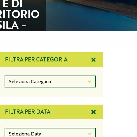
E DI
RITORIO
ILA –
BRE
TORIA
FILTRA PER CATEGORIA
DI AVVISTAMENTO ANTINCENDIO E DI VIGILANZA ALL’INTER
orio/avvisi
Seleziona Categoria
FILTRA PER DATA
Seleziona Data