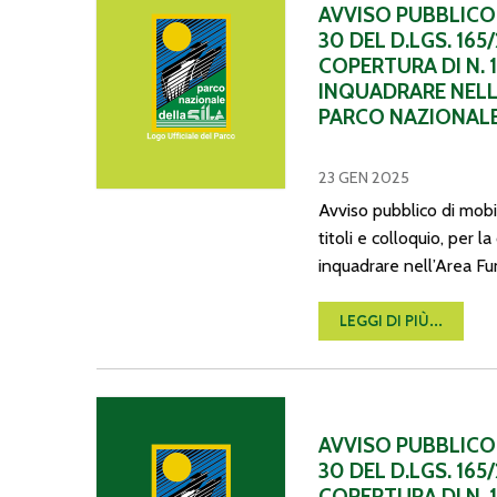
AVVISO PUBBLICO 
30 DEL D.LGS. 165
COPERTURA DI N. 
INQUADRARE NELL’
PARCO NAZIONALE
23 GEN 2025
Avviso pubblico di mobil
titoli e colloquio, per l
inquadrare nell’Area Fun
LEGGI DI PIÙ...
Avviso pubblico di mobilità volontaria ai sensi dell’ar
AVVISO PUBBLICO 
30 DEL D.LGS. 165
COPERTURA DI N. 