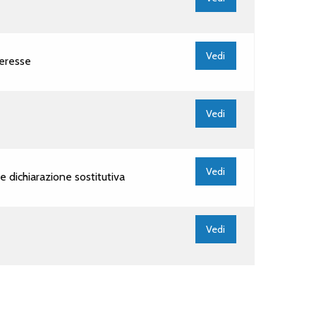
Vedi
teresse
Vedi
Vedi
 dichiarazione sostitutiva
Vedi