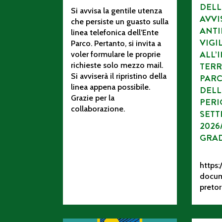
DELL
Si avvisa la gentile utenza
AVV
che persiste un guasto sulla
ANTI
linea telefonica dell’Ente
VIGI
Parco. Pertanto, si invita a
ALL’
voler formulare le proprie
richieste solo mezzo mail.
TERR
Si avviserà il ripristino della
PAR
linea appena possibile.
DELL
Grazie per la
PERI
collaborazione.
SETT
2026
GRA
https:/
docum
pretor