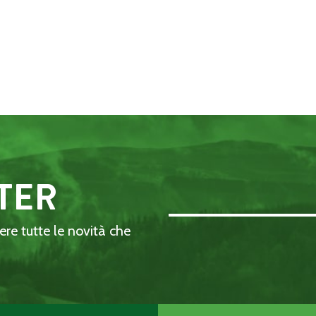
TER
Email Address::: (required)
dere tutte le novità che