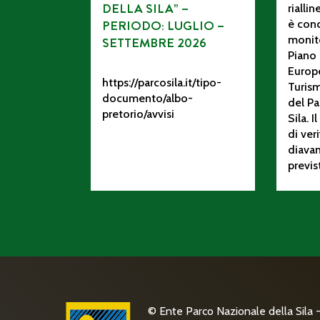
DELLA SILA” –
rialli
PERIODO: LUGLIO –
è conc
monito
SETTEMBRE 2026
Piano 
Europ
https://parcosila.it/tipo-
Turism
documento/albo-
del Pa
pretorio/avvisi
Sila. 
di ver
diava
previs
© Ente Parco Nazionale della Sila - 