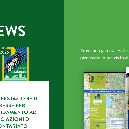
EWS
CA DELL’ENTE PARCO.
TAZIONE DI INTERESSE PER L’AFFIDAMENTO AD ASSOCIAZI
Trova una gamma esclusiv
 2026
pianificare la tua visita 
FESTAZIONE DI
RESSE PER
FIDAMENTO AD
CIAZIONI DI
ONTARIATO