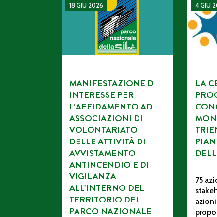
MANIFESTAZIONE DI INTERESSE PER L’AFF
La CETS 
18 GIU 2026
4 GIU 
MANIFESTAZIONE DI
LA C
INTERESSE PER
PROC
L’AFFIDAMENTO AD
CONC
ASSOCIAZIONI DI
MON
VOLONTARIATO
TRIE
DELLE ATTIVITÀ DI
PIAN
AVVISTAMENTO
DELL
ANTINCENDIO E DI
VIGILANZA
75 azi
ALL’INTERNO DEL
stakeh
TERRITORIO DEL
azioni
PARCO NAZIONALE
propos