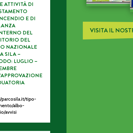
E ATTIVITÀ DI
ISTAMENTO
NCENDIO E DI
LANZA
VISITA IL NOS
INTERNO DEL
ITORIO DEL
CO NAZIONALE
A SILA –
ODO: LUGLIO –
EMBRE
/APPROVAZIONE
DUATORIA
/parcosila.it/tipo-
ento/albo-
io/avvisi