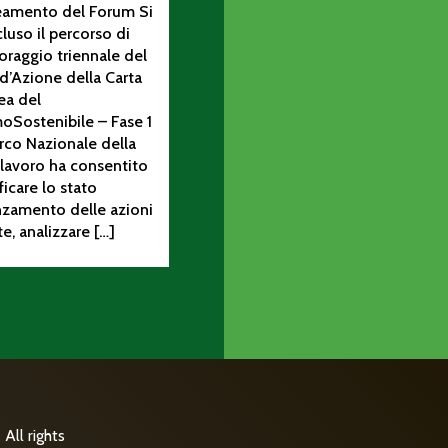
neamento del Forum Si
luso il percorso di
raggio triennale del
d’Azione della Carta
ea del
oSostenibile – Fase 1
rco Nazionale della
Il lavoro ha consentito
ificare lo stato
nzamento delle azioni
te, analizzare […]
All rights