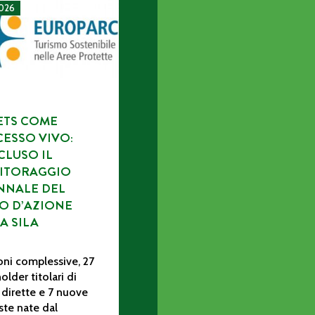
IDAMENTO AD ASSOCIAZIONI DI VOLONTARIATO DELLE ATTIVI
come processo vivo: concluso il monitoraggio triennale del Piano
2026
ETS COME
ESSO VIVO:
LUSO IL
ITORAGGIO
NNALE DEL
O D’AZIONE
A SILA
oni complessive, 27
older titolari di
 dirette e 7 nuove
te nate dal