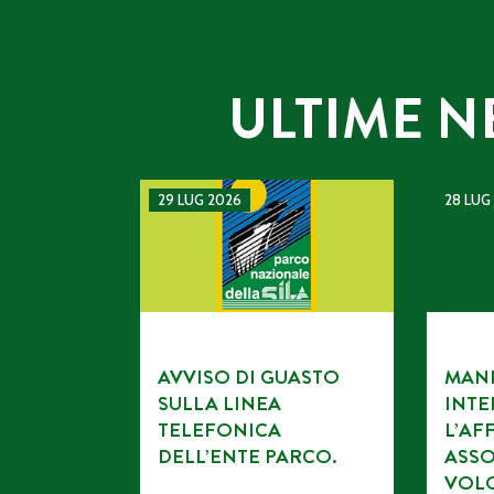
ULTIME N
AVVISO DI GUASTO SULLA LINEA TELEFONI
MANIFES
29 LUG 2026
28 LUG
AVVISO DI GUASTO
MANI
SULLA LINEA
INTE
TELEFONICA
L’AF
DELL’ENTE PARCO.
ASSO
VOL