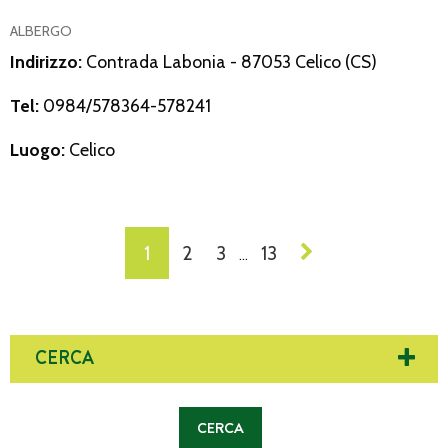
ALBERGO
Indirizzo:
Contrada Labonia - 87053 Celico (CS)
Tel:
0984/578364-578241
Luogo:
Celico
NAVIGAZIONE
1
2
3
13
…
DEI
POST
CERCA