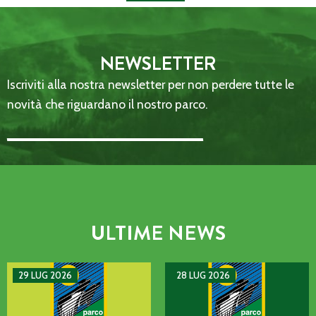
NEWSLETTER
Iscriviti alla nostra newsletter per non perdere tutte le
novità che riguardano il nostro parco.
Email Address::: (required)
ULTIME NEWS
AVVISO DI GUASTO SULLA LINEA TELEFONICA DELL’ENTE P
MANIFESTAZIONE DI INTERE
29 LUG 2026
28 LUG 2026