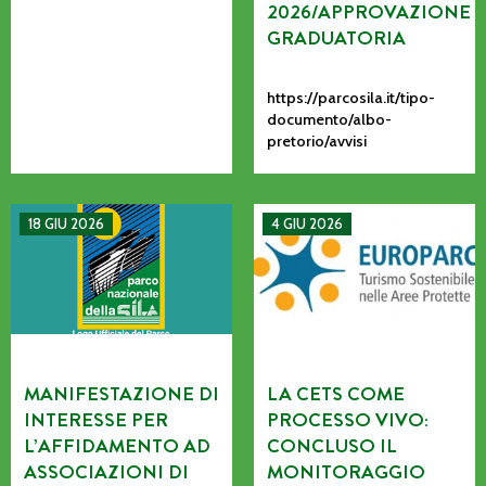
2026/APPROVAZIONE
GRADUATORIA
https://parcosila.it/tipo-
documento/albo-
pretorio/avvisi
MANIFESTAZIONE DI INTERESSE PER L’AFFIDAMENTO AD AS
La CETS come processo vivo: co
18 GIU 2026
4 GIU 2026
MANIFESTAZIONE DI
LA CETS COME
INTERESSE PER
PROCESSO VIVO:
L’AFFIDAMENTO AD
CONCLUSO IL
ASSOCIAZIONI DI
MONITORAGGIO