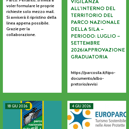
VIGILANZA
voler formulare le proprie
ALL’INTERNO DEL
richieste solo mezzo mail.
TERRITORIO DEL
Si avviserà il ripristino della
PARCO NAZIONALE
linea appena possibile.
DELLA SILA –
Grazie per la
collaborazione.
PERIODO: LUGLIO –
SETTEMBRE
2026/APPROVAZIONE
GRADUATORIA
https://parcosila.it/tipo-
documento/albo-
pretorio/avvisi
MANIFESTAZIONE DI INTERESSE PER L’AFFIDAMENTO AD AS
La CETS come processo vivo: co
18 GIU 2026
4 GIU 2026