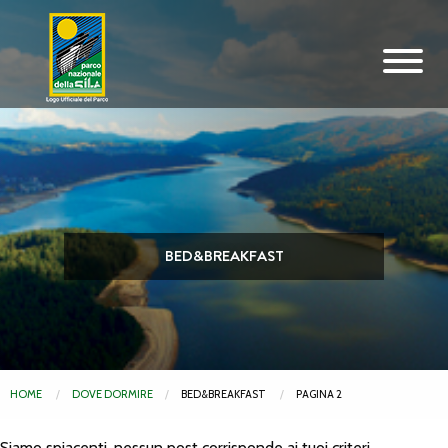
Vai al contenuto principale
BED&BREAKFAST
HOME
DOVE DORMIRE
BED&BREAKFAST
PAGINA 2
Siamo spiacenti, nessun post corrisponde ai tuoi criteri.