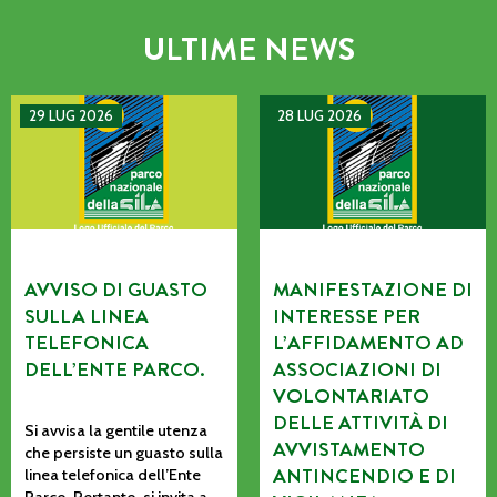
ULTIME NEWS
AVVISO DI GUASTO SULLA LINEA TELEFONICA DELL’ENTE P
MANIFESTAZIONE DI INTERE
29 LUG 2026
28 LUG 2026
AVVISO DI GUASTO
MANIFESTAZIONE DI
SULLA LINEA
INTERESSE PER
TELEFONICA
L’AFFIDAMENTO AD
DELL’ENTE PARCO.
ASSOCIAZIONI DI
VOLONTARIATO
DELLE ATTIVITÀ DI
Si avvisa la gentile utenza
AVVISTAMENTO
che persiste un guasto sulla
ANTINCENDIO E DI
linea telefonica dell’Ente
Parco. Pertanto, si invita a