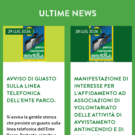
ULTIME NEWS
AVVISO DI GUASTO SULLA LINEA TELEFONICA DELL’ENTE P
MANIFESTAZIONE DI INTERE
29 LUG 2026
28 LUG 2026
AVVISO DI GUASTO
MANIFESTAZIONE DI
SULLA LINEA
INTERESSE PER
TELEFONICA
L’AFFIDAMENTO AD
DELL’ENTE PARCO.
ASSOCIAZIONI DI
VOLONTARIATO
DELLE ATTIVITÀ DI
Si avvisa la gentile utenza
AVVISTAMENTO
che persiste un guasto sulla
ANTINCENDIO E DI
linea telefonica dell’Ente
Parco. Pertanto, si invita a