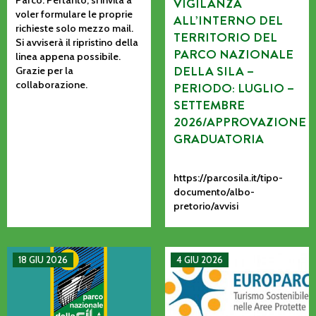
VIGILANZA
voler formulare le proprie
ALL’INTERNO DEL
richieste solo mezzo mail.
TERRITORIO DEL
Si avviserà il ripristino della
PARCO NAZIONALE
linea appena possibile.
DELLA SILA –
Grazie per la
collaborazione.
PERIODO: LUGLIO –
SETTEMBRE
2026/APPROVAZIONE
GRADUATORIA
https://parcosila.it/tipo-
documento/albo-
pretorio/avvisi
MANIFESTAZIONE DI INTERESSE PER L’AFFIDAMENTO AD AS
La CETS come processo vivo: co
18 GIU 2026
4 GIU 2026