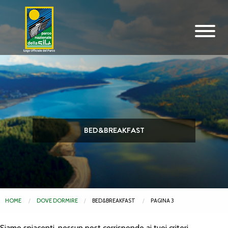
Vai al contenuto principale
BED&BREAKFAST
HOME
DOVE DORMIRE
BED&BREAKFAST
PAGINA 3
Siamo spiacenti, nessun post corrisponde ai tuoi criteri.