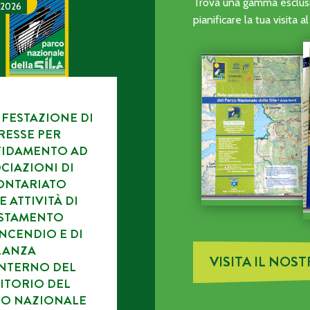
CA DELL’ENTE PARCO.
TAZIONE DI INTERESSE PER L’AFFIDAMENTO AD ASSOCIAZI
Trova una gamma esclusiv
 2026
pianificare la tua visita 
FESTAZIONE DI
RESSE PER
FIDAMENTO AD
CIAZIONI DI
ONTARIATO
E ATTIVITÀ DI
ISTAMENTO
NCENDIO E DI
LANZA
VISITA IL NOS
INTERNO DEL
ITORIO DEL
CO NAZIONALE