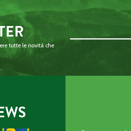
TER
Email Address::: (required)
dere tutte le novità che
EWS