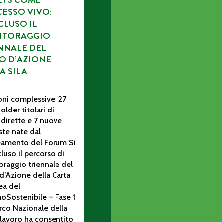
ETS COME
ESSO VIVO:
LUSO IL
ITORAGGIO
NNALE DEL
O D’AZIONE
A SILA
oni complessive, 27
older titolari di
 dirette e 7 nuove
te nate dal
neamento del Forum Si
luso il percorso di
raggio triennale del
d’Azione della Carta
ea del
oSostenibile – Fase 1
rco Nazionale della
Il lavoro ha consentito