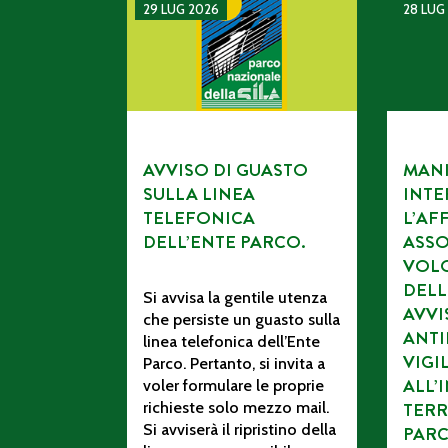
AVVISO DI GUASTO SULLA LINEA TELEFONI
MANIFES
29 LUG 2026
28 LUG
AVVISO DI GUASTO
MANI
SULLA LINEA
INTE
TELEFONICA
L’AF
DELL’ENTE PARCO.
ASSO
VOL
DELL
Si avvisa la gentile utenza
AVV
che persiste un guasto sulla
ANTI
linea telefonica dell’Ente
VIGI
Parco. Pertanto, si invita a
ALL’
voler formulare le proprie
richieste solo mezzo mail.
TERR
Si avviserà il ripristino della
PAR