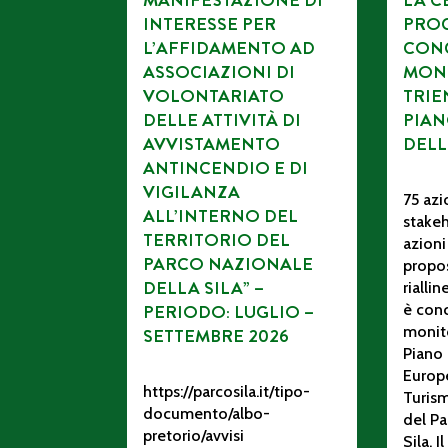
MANIFESTAZIONE DI
LA C
INTERESSE PER
PROC
L’AFFIDAMENTO AD
CONC
ASSOCIAZIONI DI
MON
VOLONTARIATO
TRIE
DELLE ATTIVITÀ DI
PIAN
AVVISTAMENTO
DELL
ANTINCENDIO E DI
VIGILANZA
75 azi
ALL’INTERNO DEL
stakeh
TERRITORIO DEL
azioni
PARCO NAZIONALE
propos
DELLA SILA” –
rialli
PERIODO: LUGLIO –
è conc
monito
SETTEMBRE 2026
Piano 
Europ
https://parcosila.it/tipo-
Turism
documento/albo-
del Pa
pretorio/avvisi
Sila. 