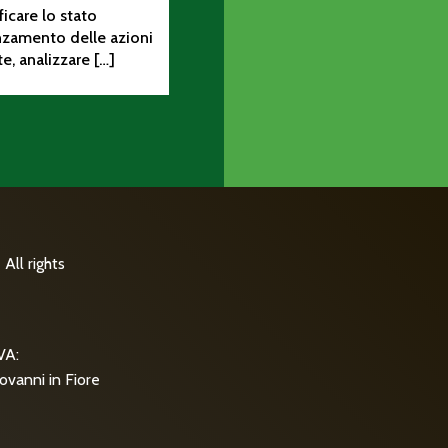
ificare lo stato
nzamento delle azioni
te, analizzare […]
All rights
VA:
ovanni in Fiore