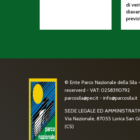
di ver
diava
previs
© Ente Parco Nazionale della Sila - 
reserverd - VAT: 02583110792
parcosila@pec.it
-
info@parcosila.it
SEDE LEGALE ED AMMINISTRATI
Via Nazionale, 87055 Lorica San Gi
(CS)