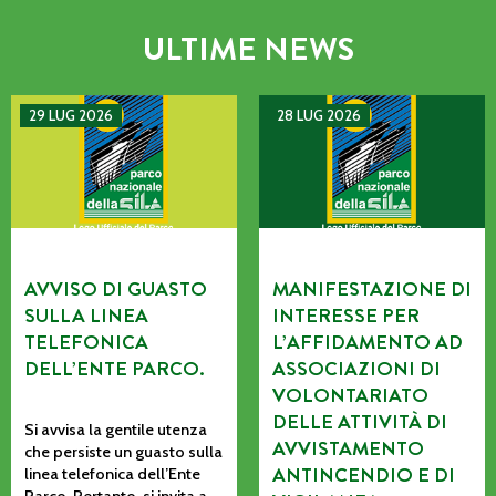
ULTIME NEWS
AVVISO DI GUASTO SULLA LINEA TELEFONICA DELL’ENTE P
MANIFESTAZIONE DI INTERE
29 LUG 2026
28 LUG 2026
AVVISO DI GUASTO
MANIFESTAZIONE DI
SULLA LINEA
INTERESSE PER
TELEFONICA
L’AFFIDAMENTO AD
DELL’ENTE PARCO.
ASSOCIAZIONI DI
VOLONTARIATO
DELLE ATTIVITÀ DI
Si avvisa la gentile utenza
AVVISTAMENTO
che persiste un guasto sulla
ANTINCENDIO E DI
linea telefonica dell’Ente
Parco. Pertanto, si invita a