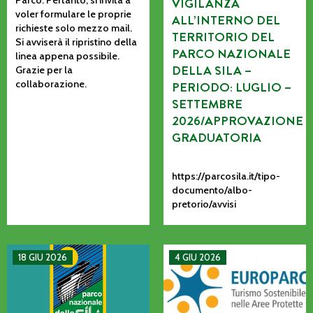
VIGILANZA
voler formulare le proprie
ALL’INTERNO DEL
richieste solo mezzo mail.
TERRITORIO DEL
Si avviserà il ripristino della
PARCO NAZIONALE
linea appena possibile.
DELLA SILA –
Grazie per la
collaborazione.
PERIODO: LUGLIO –
SETTEMBRE
2026/APPROVAZIONE
GRADUATORIA
https://parcosila.it/tipo-
documento/albo-
pretorio/avvisi
MANIFESTAZIONE DI INTERESSE PER L’AFFIDAMENTO AD AS
La CETS come processo vivo: co
18 GIU 2026
4 GIU 2026