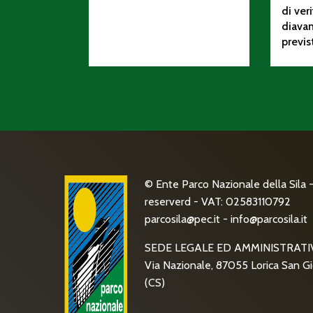
di ver
diava
previs
© Ente Parco Nazionale della Sila - 
reserverd - VAT: 02583110792
parcosila@pec.it
-
info@parcosila.it
SEDE LEGALE ED AMMINISTRATI
Via Nazionale, 87055 Lorica San Gi
(CS)