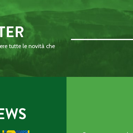
TER
Email Address::: (required)
dere tutte le novità che
EWS