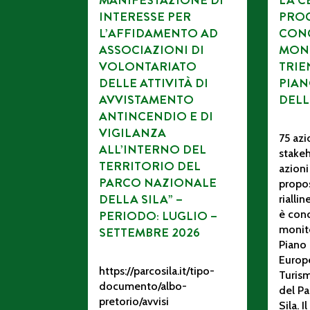
MANIFESTAZIONE DI
LA C
INTERESSE PER
PROC
L’AFFIDAMENTO AD
CONC
ASSOCIAZIONI DI
MON
VOLONTARIATO
TRIE
DELLE ATTIVITÀ DI
PIAN
AVVISTAMENTO
DELL
ANTINCENDIO E DI
VIGILANZA
75 azi
ALL’INTERNO DEL
stakeh
TERRITORIO DEL
azioni
PARCO NAZIONALE
propos
DELLA SILA” –
rialli
PERIODO: LUGLIO –
è conc
monito
SETTEMBRE 2026
Piano 
Europ
https://parcosila.it/tipo-
Turism
documento/albo-
del Pa
pretorio/avvisi
Sila. 