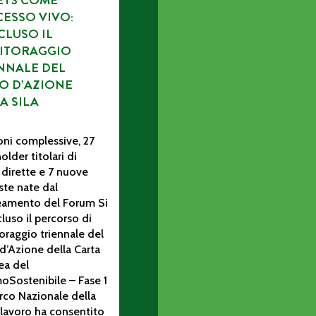
ETS COME
ESSO VIVO:
LUSO IL
ITORAGGIO
NNALE DEL
O D’AZIONE
A SILA
oni complessive, 27
older titolari di
 dirette e 7 nuove
te nate dal
neamento del Forum Si
luso il percorso di
raggio triennale del
d’Azione della Carta
ea del
oSostenibile – Fase 1
rco Nazionale della
Il lavoro ha consentito