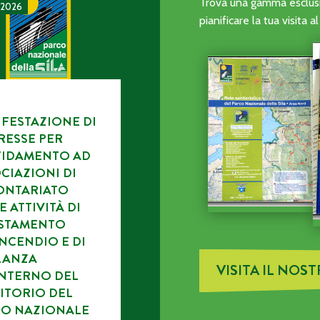
CA DELL’ENTE PARCO.
TAZIONE DI INTERESSE PER L’AFFIDAMENTO AD ASSOCIAZI
Trova una gamma esclusiv
 2026
pianificare la tua visita 
FESTAZIONE DI
RESSE PER
FIDAMENTO AD
CIAZIONI DI
ONTARIATO
E ATTIVITÀ DI
ISTAMENTO
NCENDIO E DI
LANZA
VISITA IL NOS
INTERNO DEL
ITORIO DEL
CO NAZIONALE