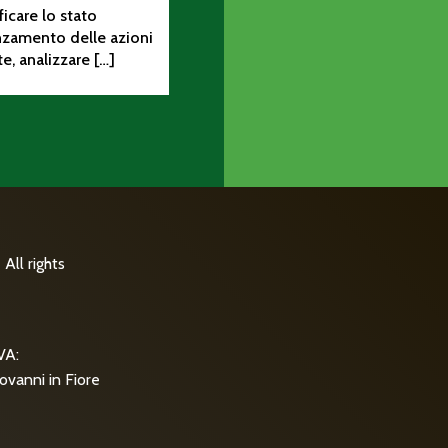
ificare lo stato
nzamento delle azioni
te, analizzare […]
All rights
VA:
ovanni in Fiore