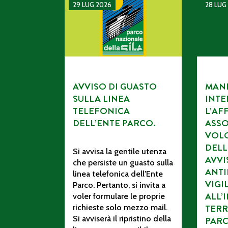
AVVISO DI GUASTO SULLA LINEA TELEFONI
MANIFES
29 LUG 2026
28 LUG
AVVISO DI GUASTO
MANI
SULLA LINEA
INTE
TELEFONICA
L’AF
DELL’ENTE PARCO.
ASSO
VOL
DELL
Si avvisa la gentile utenza
AVV
che persiste un guasto sulla
ANTI
linea telefonica dell’Ente
VIGI
Parco. Pertanto, si invita a
ALL’
voler formulare le proprie
richieste solo mezzo mail.
TERR
Si avviserà il ripristino della
PAR