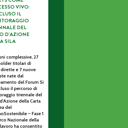
ETS COME
ESSO VIVO:
LUSO IL
ITORAGGIO
NNALE DEL
O D’AZIONE
A SILA
oni complessive, 27
older titolari di
 dirette e 7 nuove
te nate dal
neamento del Forum Si
luso il percorso di
raggio triennale del
d’Azione della Carta
ea del
oSostenibile – Fase 1
rco Nazionale della
Il lavoro ha consentito