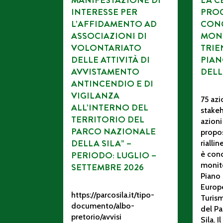
MANIFESTAZIONE DI
LA C
INTERESSE PER
PROC
L’AFFIDAMENTO AD
CONC
ASSOCIAZIONI DI
MON
VOLONTARIATO
TRIE
DELLE ATTIVITÀ DI
PIAN
AVVISTAMENTO
DELL
ANTINCENDIO E DI
VIGILANZA
75 azi
ALL’INTERNO DEL
stakeh
TERRITORIO DEL
azioni
PARCO NAZIONALE
propos
DELLA SILA” –
rialli
PERIODO: LUGLIO –
è conc
monito
SETTEMBRE 2026
Piano 
Europ
https://parcosila.it/tipo-
Turism
documento/albo-
del Pa
pretorio/avvisi
Sila. 