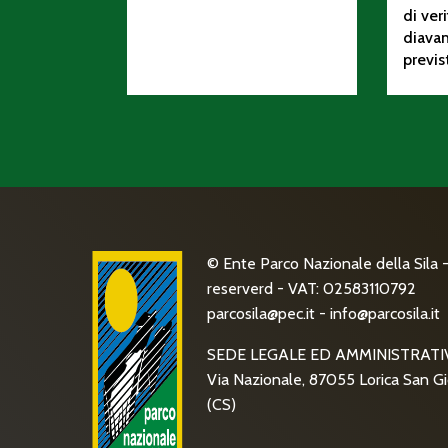
di ver
diava
previs
© Ente Parco Nazionale della Sila - 
reserverd - VAT: 02583110792
parcosila@pec.it
-
info@parcosila.it
SEDE LEGALE ED AMMINISTRATI
Via Nazionale, 87055 Lorica San Gi
(CS)