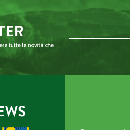
TER
Email Address::: (required)
dere tutte le novità che
EWS