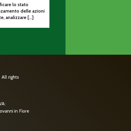
ificare lo stato
nzamento delle azioni
te, analizzare […]
All rights
VA:
ovanni in Fiore