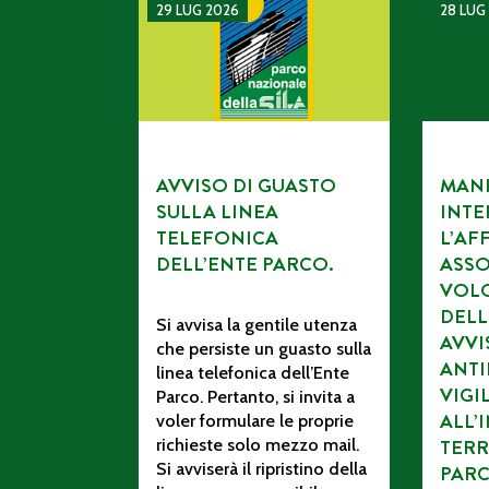
AVVISO DI GUASTO SULLA LINEA TELEFONI
MANIFES
29 LUG 2026
28 LUG
AVVISO DI GUASTO
MANI
SULLA LINEA
INTE
TELEFONICA
L’AF
DELL’ENTE PARCO.
ASSO
VOL
DELL
Si avvisa la gentile utenza
AVV
che persiste un guasto sulla
ANTI
linea telefonica dell’Ente
VIGI
Parco. Pertanto, si invita a
ALL’
voler formulare le proprie
richieste solo mezzo mail.
TERR
Si avviserà il ripristino della
PAR