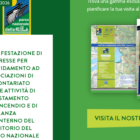
CA DELL’ENTE PARCO.
TAZIONE DI INTERESSE PER L’AFFIDAMENTO AD ASSOCIAZI
Trova una gamma esclusiv
 2026
pianificare la tua visita 
FESTAZIONE DI
RESSE PER
FIDAMENTO AD
CIAZIONI DI
ONTARIATO
E ATTIVITÀ DI
ISTAMENTO
NCENDIO E DI
LANZA
VISITA IL NOS
INTERNO DEL
ITORIO DEL
CO NAZIONALE