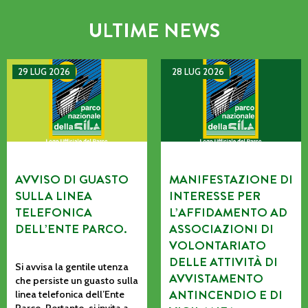
ULTIME NEWS
AVVISO DI GUASTO SULLA LINEA TELEFONICA DELL’ENTE P
MANIFESTAZIONE DI INTERE
29 LUG 2026
28 LUG 2026
AVVISO DI GUASTO
MANIFESTAZIONE DI
SULLA LINEA
INTERESSE PER
TELEFONICA
L’AFFIDAMENTO AD
DELL’ENTE PARCO.
ASSOCIAZIONI DI
VOLONTARIATO
DELLE ATTIVITÀ DI
Si avvisa la gentile utenza
AVVISTAMENTO
che persiste un guasto sulla
ANTINCENDIO E DI
linea telefonica dell’Ente
Parco. Pertanto, si invita a