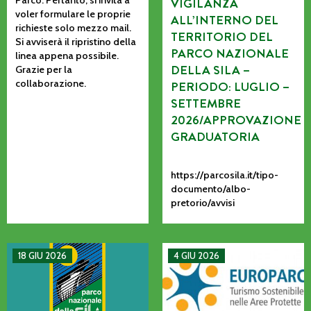
VIGILANZA
voler formulare le proprie
ALL’INTERNO DEL
richieste solo mezzo mail.
TERRITORIO DEL
Si avviserà il ripristino della
PARCO NAZIONALE
linea appena possibile.
DELLA SILA –
Grazie per la
collaborazione.
PERIODO: LUGLIO –
SETTEMBRE
2026/APPROVAZIONE
GRADUATORIA
https://parcosila.it/tipo-
documento/albo-
pretorio/avvisi
MANIFESTAZIONE DI INTERESSE PER L’AFFIDAMENTO AD AS
La CETS come processo vivo: co
18 GIU 2026
4 GIU 2026