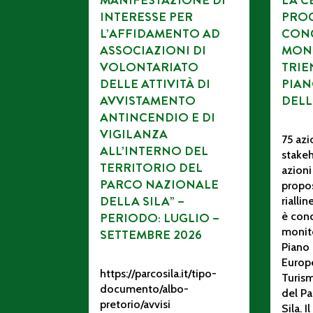
MANIFESTAZIONE DI
LA C
INTERESSE PER
PROC
L’AFFIDAMENTO AD
CONC
ASSOCIAZIONI DI
MON
VOLONTARIATO
TRIE
DELLE ATTIVITÀ DI
PIAN
AVVISTAMENTO
DELL
ANTINCENDIO E DI
VIGILANZA
75 azi
ALL’INTERNO DEL
stakeh
TERRITORIO DEL
azioni
PARCO NAZIONALE
propos
DELLA SILA” –
rialli
PERIODO: LUGLIO –
è conc
monito
SETTEMBRE 2026
Piano 
Europ
https://parcosila.it/tipo-
Turism
documento/albo-
del Pa
pretorio/avvisi
Sila. 