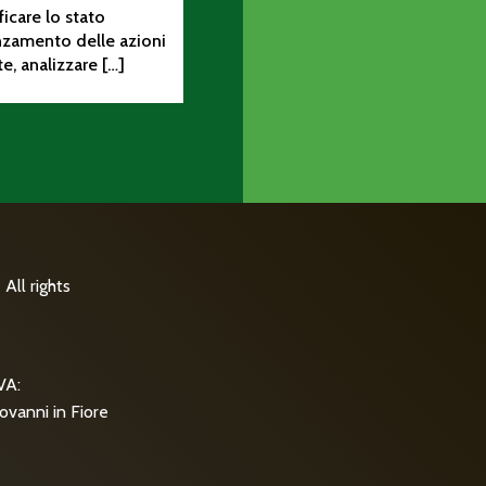
ificare lo stato
nzamento delle azioni
te, analizzare […]
All rights
VA:
ovanni in Fiore