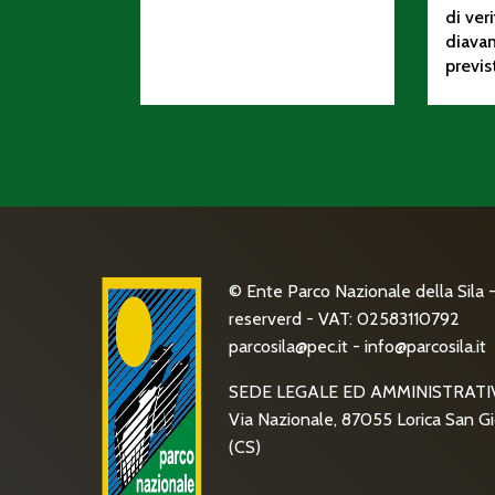
di ver
diava
previs
© Ente Parco Nazionale della Sila - 
reserverd - VAT: 02583110792
parcosila@pec.it
-
info@parcosila.it
SEDE LEGALE ED AMMINISTRATI
Via Nazionale, 87055 Lorica San Gi
(CS)