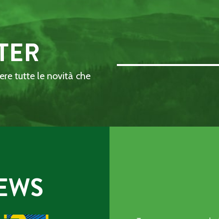
TER
Email Address::: (required)
dere tutte le novità che
EWS