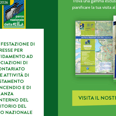
CA DELL’ENTE PARCO.
TAZIONE DI INTERESSE PER L’AFFIDAMENTO AD ASSOCIAZI
Trova una gamma esclusiv
 2026
pianificare la tua visita 
FESTAZIONE DI
RESSE PER
FIDAMENTO AD
CIAZIONI DI
ONTARIATO
E ATTIVITÀ DI
ISTAMENTO
NCENDIO E DI
LANZA
VISITA IL NOS
INTERNO DEL
ITORIO DEL
CO NAZIONALE