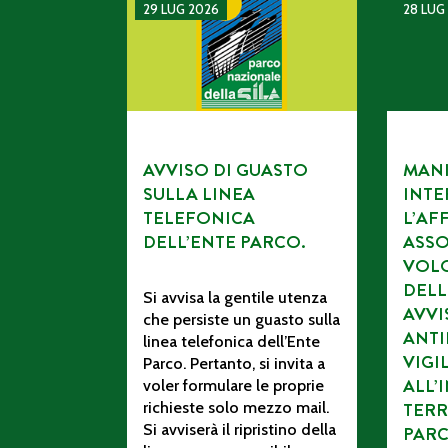
AVVISO DI GUASTO SULLA LINEA TELEFONI
MANIFES
29 LUG 2026
28 LUG
AVVISO DI GUASTO
MANI
SULLA LINEA
INTE
TELEFONICA
L’AF
DELL’ENTE PARCO.
ASSO
VOL
DELL
Si avvisa la gentile utenza
AVV
che persiste un guasto sulla
ANTI
linea telefonica dell’Ente
VIGI
Parco. Pertanto, si invita a
ALL’
voler formulare le proprie
richieste solo mezzo mail.
TERR
Si avviserà il ripristino della
PAR