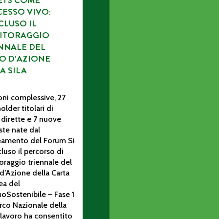
ETS COME
ESSO VIVO:
LUSO IL
ITORAGGIO
NNALE DEL
O D’AZIONE
A SILA
oni complessive, 27
older titolari di
 dirette e 7 nuove
te nate dal
neamento del Forum Si
luso il percorso di
raggio triennale del
d’Azione della Carta
ea del
oSostenibile – Fase 1
rco Nazionale della
Il lavoro ha consentito