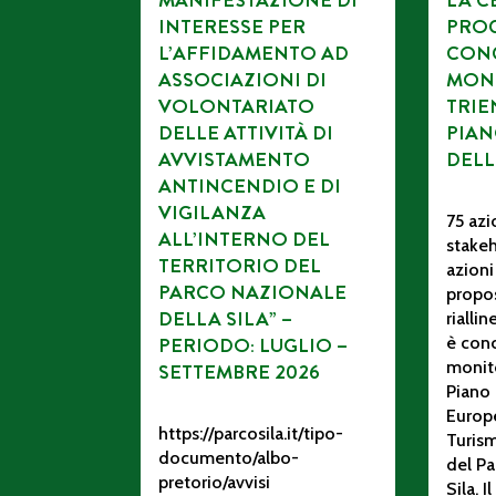
MANIFESTAZIONE DI
LA C
INTERESSE PER
PROC
L’AFFIDAMENTO AD
CONC
ASSOCIAZIONI DI
MON
VOLONTARIATO
TRIE
DELLE ATTIVITÀ DI
PIAN
AVVISTAMENTO
DELL
ANTINCENDIO E DI
VIGILANZA
75 azi
ALL’INTERNO DEL
stakeh
TERRITORIO DEL
azioni
PARCO NAZIONALE
propos
DELLA SILA” –
rialli
PERIODO: LUGLIO –
è conc
monito
SETTEMBRE 2026
Piano 
Europ
https://parcosila.it/tipo-
Turism
documento/albo-
del Pa
pretorio/avvisi
Sila. 