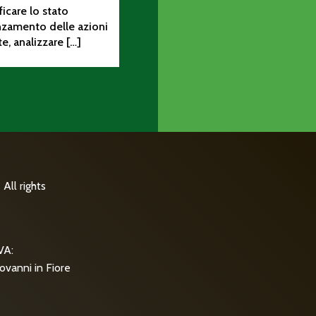
ificare lo stato
nzamento delle azioni
te, analizzare […]
All rights
VA:
ovanni in Fiore