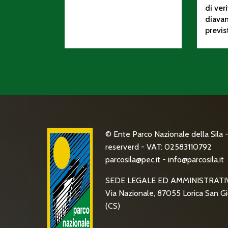
di ver
diava
previs
© Ente Parco Nazionale della Sila - 
reserverd - VAT: 02583110792
parcosila@pec.it
-
info@parcosila.it
SEDE LEGALE ED AMMINISTRATI
Via Nazionale, 87055 Lorica San Gi
(CS)