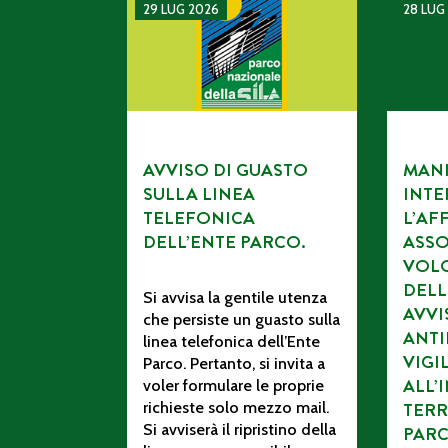
AVVISO DI GUASTO SULLA LINEA TELEFONI
MANIFES
29 LUG 2026
28 LUG
AVVISO DI GUASTO
MANI
SULLA LINEA
INTE
TELEFONICA
L’AF
DELL’ENTE PARCO.
ASSO
VOL
DELL
Si avvisa la gentile utenza
AVV
che persiste un guasto sulla
ANTI
linea telefonica dell’Ente
VIGI
Parco. Pertanto, si invita a
ALL’
voler formulare le proprie
richieste solo mezzo mail.
TERR
Si avviserà il ripristino della
PAR