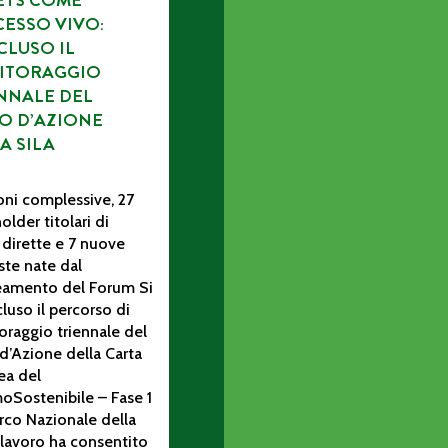
ETS COME
ESSO VIVO:
LUSO IL
ITORAGGIO
NNALE DEL
O D’AZIONE
A SILA
oni complessive, 27
older titolari di
 dirette e 7 nuove
te nate dal
neamento del Forum Si
luso il percorso di
raggio triennale del
d’Azione della Carta
ea del
oSostenibile – Fase 1
rco Nazionale della
Il lavoro ha consentito