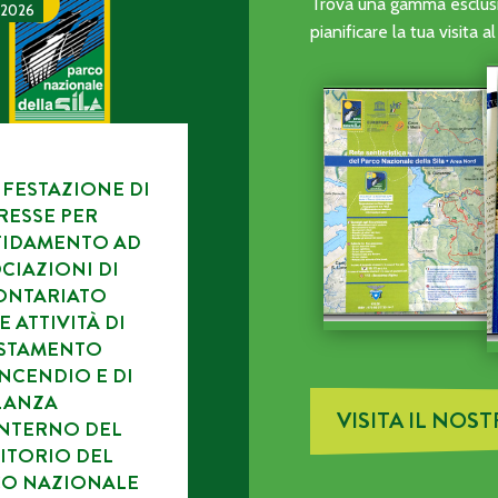
CA DELL’ENTE PARCO.
TAZIONE DI INTERESSE PER L’AFFIDAMENTO AD ASSOCIAZI
Trova una gamma esclusiv
 2026
pianificare la tua visita 
FESTAZIONE DI
RESSE PER
FIDAMENTO AD
CIAZIONI DI
ONTARIATO
E ATTIVITÀ DI
ISTAMENTO
NCENDIO E DI
LANZA
VISITA IL NOS
INTERNO DEL
ITORIO DEL
CO NAZIONALE