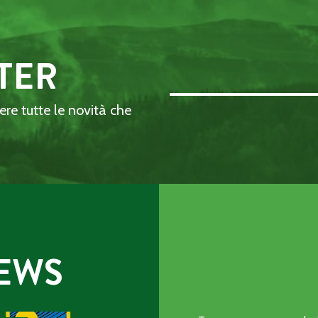
TER
Email Address::: (required)
dere tutte le novità che
EWS