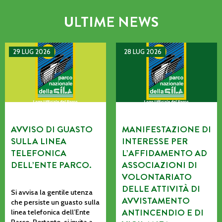
ULTIME NEWS
AVVISO DI GUASTO SULLA LINEA TELEFONICA DELL’ENTE P
MANIFESTAZIONE DI INTERE
29 LUG 2026
28 LUG 2026
AVVISO DI GUASTO
MANIFESTAZIONE DI
SULLA LINEA
INTERESSE PER
TELEFONICA
L’AFFIDAMENTO AD
DELL’ENTE PARCO.
ASSOCIAZIONI DI
VOLONTARIATO
DELLE ATTIVITÀ DI
Si avvisa la gentile utenza
AVVISTAMENTO
che persiste un guasto sulla
ANTINCENDIO E DI
linea telefonica dell’Ente
Parco. Pertanto, si invita a