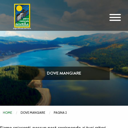
Vai al contenuto principale
DOVE MANGIARE
HOME
DOVE MANGIARE
PAGINA 2
Siamo spiacenti, nessun post corrisponde ai tuoi criteri.