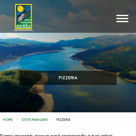
Vai al contenuto principale
PIZZERIA
HOME
DOVE MANGIARE
PIZZERIA
Siamo spiacenti, nessun post corrisponde ai tuoi criteri.