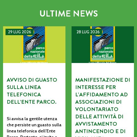
ULTIME NEWS
AVVISO DI GUASTO SULLA LINEA TELEFONICA DELL’ENTE P
MANIFESTAZIONE DI INTERE
29 LUG 2026
28 LUG 2026
AVVISO DI GUASTO
MANIFESTAZIONE DI
SULLA LINEA
INTERESSE PER
TELEFONICA
L’AFFIDAMENTO AD
DELL’ENTE PARCO.
ASSOCIAZIONI DI
VOLONTARIATO
DELLE ATTIVITÀ DI
Si avvisa la gentile utenza
AVVISTAMENTO
che persiste un guasto sulla
ANTINCENDIO E DI
linea telefonica dell’Ente
Parco. Pertanto, si invita a