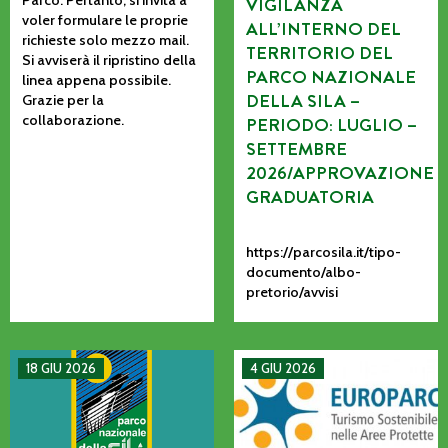
VIGILANZA
voler formulare le proprie
ALL’INTERNO DEL
richieste solo mezzo mail.
TERRITORIO DEL
Si avviserà il ripristino della
PARCO NAZIONALE
linea appena possibile.
DELLA SILA –
Grazie per la
collaborazione.
PERIODO: LUGLIO –
SETTEMBRE
2026/APPROVAZIONE
GRADUATORIA
https://parcosila.it/tipo-
documento/albo-
pretorio/avvisi
MANIFESTAZIONE DI INTERESSE PER L’AFFIDAMENTO AD AS
La CETS come processo vivo: co
18 GIU 2026
4 GIU 2026