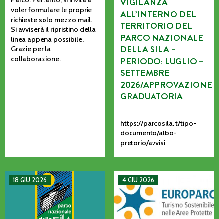
VIGILANZA
voler formulare le proprie
ALL’INTERNO DEL
richieste solo mezzo mail.
TERRITORIO DEL
Si avviserà il ripristino della
PARCO NAZIONALE
linea appena possibile.
DELLA SILA –
Grazie per la
collaborazione.
PERIODO: LUGLIO –
SETTEMBRE
2026/APPROVAZIONE
GRADUATORIA
https://parcosila.it/tipo-
documento/albo-
pretorio/avvisi
MANIFESTAZIONE DI INTERESSE PER L’AFFIDAMENTO AD AS
La CETS come processo vivo: co
18 GIU 2026
4 GIU 2026