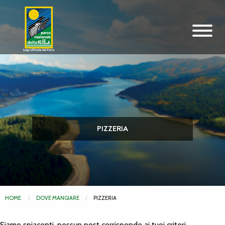
Vai al contenuto principale
PIZZERIA
HOME
DOVE MANGIARE
PIZZERIA
Siamo spiacenti, nessun post corrisponde ai tuoi criteri.