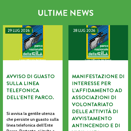
ULTIME NEWS
AVVISO DI GUASTO SULLA LINEA TELEFONICA DELL’ENTE P
MANIFESTAZIONE DI INTERE
29 LUG 2026
28 LUG 2026
AVVISO DI GUASTO
MANIFESTAZIONE DI
SULLA LINEA
INTERESSE PER
TELEFONICA
L’AFFIDAMENTO AD
DELL’ENTE PARCO.
ASSOCIAZIONI DI
VOLONTARIATO
DELLE ATTIVITÀ DI
Si avvisa la gentile utenza
AVVISTAMENTO
che persiste un guasto sulla
ANTINCENDIO E DI
linea telefonica dell’Ente
Parco. Pertanto, si invita a