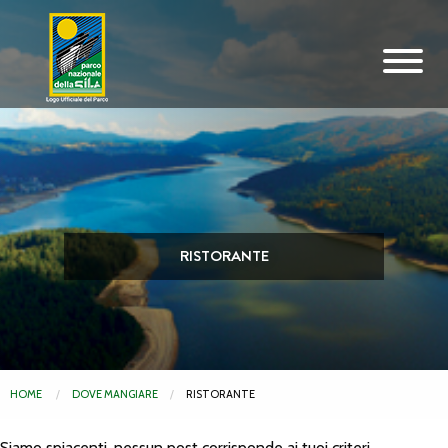
Vai al contenuto principale
RISTORANTE
HOME
DOVE MANGIARE
RISTORANTE
Siamo spiacenti, nessun post corrisponde ai tuoi criteri.