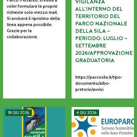
VIGILANZA
voler formulare le proprie
ALL’INTERNO DEL
richieste solo mezzo mail.
TERRITORIO DEL
Si avviserà il ripristino della
PARCO NAZIONALE
linea appena possibile.
DELLA SILA –
Grazie per la
collaborazione.
PERIODO: LUGLIO –
SETTEMBRE
2026/APPROVAZIONE
GRADUATORIA
https://parcosila.it/tipo-
documento/albo-
pretorio/avvisi
MANIFESTAZIONE DI INTERESSE PER L’AFFIDAMENTO AD AS
La CETS come processo vivo: co
18 GIU 2026
4 GIU 2026