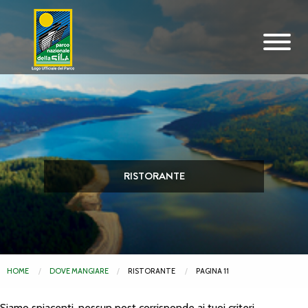
Vai al contenuto principale
RISTORANTE
HOME
DOVE MANGIARE
RISTORANTE
PAGINA 11
Siamo spiacenti, nessun post corrisponde ai tuoi criteri.