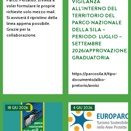
VIGILANZA
voler formulare le proprie
ALL’INTERNO DEL
richieste solo mezzo mail.
TERRITORIO DEL
Si avviserà il ripristino della
PARCO NAZIONALE
linea appena possibile.
DELLA SILA –
Grazie per la
collaborazione.
PERIODO: LUGLIO –
SETTEMBRE
2026/APPROVAZIONE
GRADUATORIA
https://parcosila.it/tipo-
documento/albo-
pretorio/avvisi
MANIFESTAZIONE DI INTERESSE PER L’AFFIDAMENTO AD AS
La CETS come processo vivo: co
18 GIU 2026
4 GIU 2026