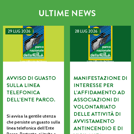
ULTIME NEWS
AVVISO DI GUASTO SULLA LINEA TELEFONICA DELL’ENTE P
MANIFESTAZIONE DI INTERE
29 LUG 2026
28 LUG 2026
AVVISO DI GUASTO
MANIFESTAZIONE DI
SULLA LINEA
INTERESSE PER
TELEFONICA
L’AFFIDAMENTO AD
DELL’ENTE PARCO.
ASSOCIAZIONI DI
VOLONTARIATO
DELLE ATTIVITÀ DI
Si avvisa la gentile utenza
AVVISTAMENTO
che persiste un guasto sulla
ANTINCENDIO E DI
linea telefonica dell’Ente
Parco. Pertanto, si invita a