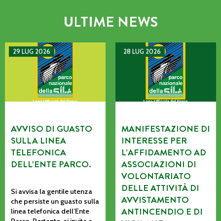
ULTIME NEWS
AVVISO DI GUASTO SULLA LINEA TELEFONICA DELL’ENTE P
MANIFESTAZIONE DI INTERE
29 LUG 2026
28 LUG 2026
AVVISO DI GUASTO
MANIFESTAZIONE DI
SULLA LINEA
INTERESSE PER
TELEFONICA
L’AFFIDAMENTO AD
DELL’ENTE PARCO.
ASSOCIAZIONI DI
VOLONTARIATO
DELLE ATTIVITÀ DI
Si avvisa la gentile utenza
AVVISTAMENTO
che persiste un guasto sulla
ANTINCENDIO E DI
linea telefonica dell’Ente
Parco. Pertanto, si invita a