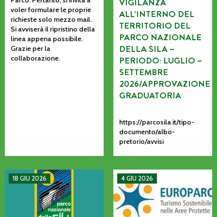
VIGILANZA
voler formulare le proprie
ALL’INTERNO DEL
richieste solo mezzo mail.
TERRITORIO DEL
Si avviserà il ripristino della
PARCO NAZIONALE
linea appena possibile.
DELLA SILA –
Grazie per la
collaborazione.
PERIODO: LUGLIO –
SETTEMBRE
2026/APPROVAZIONE
GRADUATORIA
https://parcosila.it/tipo-
documento/albo-
pretorio/avvisi
MANIFESTAZIONE DI INTERESSE PER L’AFFIDAMENTO AD AS
La CETS come processo vivo: co
18 GIU 2026
4 GIU 2026