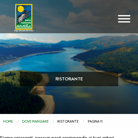
Vai al contenuto principale
RISTORANTE
HOME
DOVE MANGIARE
RISTORANTE
PAGINA 11
Siamo spiacenti, nessun post corrisponde ai tuoi criteri.