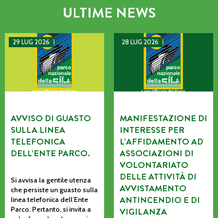
ULTIME NEWS
AVVISO DI GUASTO SULLA LINEA TELEFONICA DELL’ENTE P
MANIFESTAZIONE DI INTERE
29 LUG 2026
28 LUG 2026
AVVISO DI GUASTO
MANIFESTAZIONE DI
SULLA LINEA
INTERESSE PER
TELEFONICA
L’AFFIDAMENTO AD
DELL’ENTE PARCO.
ASSOCIAZIONI DI
VOLONTARIATO
DELLE ATTIVITÀ DI
Si avvisa la gentile utenza
AVVISTAMENTO
che persiste un guasto sulla
ANTINCENDIO E DI
linea telefonica dell’Ente
Parco. Pertanto, si invita a
VIGILANZA