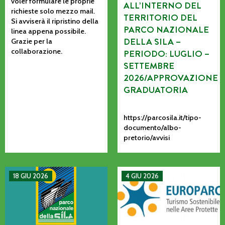
voler formulare le proprie
ALL’INTERNO DEL
richieste solo mezzo mail.
TERRITORIO DEL
Si avviserà il ripristino della
PARCO NAZIONALE
linea appena possibile.
DELLA SILA –
Grazie per la
collaborazione.
PERIODO: LUGLIO –
SETTEMBRE
2026/APPROVAZIONE
GRADUATORIA
https://parcosila.it/tipo-
documento/albo-
pretorio/avvisi
MANIFESTAZIONE DI INTERESSE PER L’AFFIDAMENTO AD AS
La CETS come processo vivo: co
18 GIU 2026
4 GIU 2026