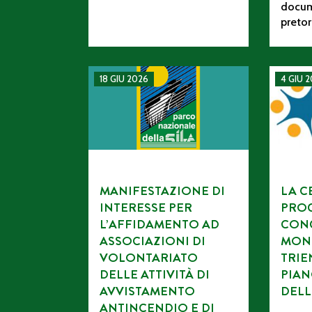
docum
pretor
MANIFESTAZIONE DI INTERESSE PER L’AFF
La CETS 
18 GIU 2026
4 GIU 
MANIFESTAZIONE DI
LA C
INTERESSE PER
PROC
L’AFFIDAMENTO AD
CONC
ASSOCIAZIONI DI
MON
VOLONTARIATO
TRIE
DELLE ATTIVITÀ DI
PIAN
AVVISTAMENTO
DELL
ANTINCENDIO E DI