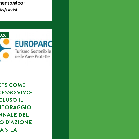
ento/albo-
io/avvisi
IDAMENTO AD ASSOCIAZIONI DI VOLONTARIATO DELLE ATTIVI
come processo vivo: concluso il monitoraggio triennale del Piano
2026
ETS COME
ESSO VIVO:
LUSO IL
ITORAGGIO
NNALE DEL
O D’AZIONE
A SILA