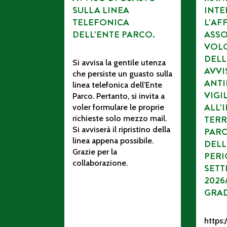
SULLA LINEA
INTE
TELEFONICA
L’AF
DELL’ENTE PARCO.
ASSO
VOL
DELL
Si avvisa la gentile utenza
AVV
che persiste un guasto sulla
ANTI
linea telefonica dell’Ente
VIGI
Parco. Pertanto, si invita a
ALL’
voler formulare le proprie
richieste solo mezzo mail.
TERR
Si avviserà il ripristino della
PAR
linea appena possibile.
DELL
Grazie per la
PERI
collaborazione.
SETT
2026
GRA
https:/