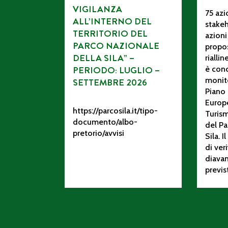
VIGILANZA
75 azi
ALL’INTERNO DEL
stakeh
TERRITORIO DEL
azioni
PARCO NAZIONALE
propos
DELLA SILA” –
rialli
PERIODO: LUGLIO –
è conc
monito
SETTEMBRE 2026
Piano 
Europ
https://parcosila.it/tipo-
Turism
documento/albo-
del Pa
pretorio/avvisi
Sila. 
di ver
diava
previs