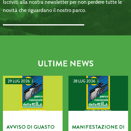
Iscriviti alla nostra newsletter per non perdere tutte le
novità che riguardano il nostro parco.
Email Address::: (required)
ULTIME NEWS
AVVISO DI GUASTO SULLA LINEA TELEFONICA DELL’ENTE P
MANIFESTAZIONE DI INTERE
29 LUG 2026
28 LUG 2026
AVVISO DI GUASTO
MANIFESTAZIONE DI