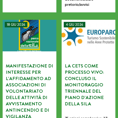
pretorio/avvisi
MANIFESTAZIONE DI INTERESSE PER L’AFFIDAMENTO AD AS
La CETS come processo vivo: co
18 GIU 2026
4 GIU 2026
MANIFESTAZIONE DI
LA CETS COME
INTERESSE PER
PROCESSO VIVO:
L’AFFIDAMENTO AD
CONCLUSO IL
ASSOCIAZIONI DI
MONITORAGGIO
VOLONTARIATO
TRIENNALE DEL
DELLE ATTIVITÀ DI
PIANO D’AZIONE
AVVISTAMENTO
DELLA SILA
ANTINCENDIO E DI
VIGILANZA