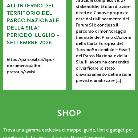
75 azioni complessive, 27
ALL’INTERNO DEL
stakeholder titolari di azioni
TERRITORIO DEL
dirette e 7 nuove proposte
nate dal riallineamento del
PARCO NAZIONALE
Forum Si è concluso il
DELLA SILA” –
percorso di monitoraggio
PERIODO: LUGLIO –
triennale del Piano d’Azione
SETTEMBRE 2026
della Carta Europea del
TurismoSostenibile – Fase 1
del Parco Nazionale della
https://parcosila.it/tipo-
Sila. Il lavoro ha consentito
documento/albo-
di verificare lo stato
pretorio/avvisi
diavanzamento delle azioni
previste, analizzare […]
SHOP
Trova una gamma esclusiva di mappe, guide, libri e gadget per
pianificare la tua visita al nostro Parco Nazionale.