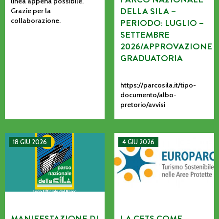
linea appena possibile.
DELLA SILA –
Grazie per la
collaborazione.
PERIODO: LUGLIO –
SETTEMBRE
2026/APPROVAZIONE
GRADUATORIA
https://parcosila.it/tipo-
documento/albo-
pretorio/avvisi
MANIFESTAZIONE DI INTERESSE PER L’AFFIDAMENTO AD AS
La CETS come processo vivo: co
18 GIU 2026
4 GIU 2026
MANIFESTAZIONE DI
LA CETS COME