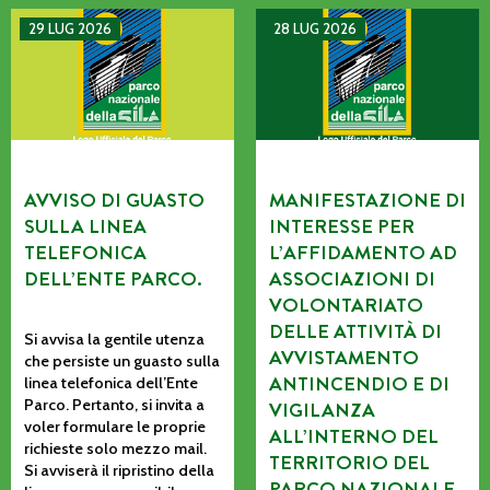
AVVISO DI GUASTO SULLA LINEA TELEFONICA DELL’ENTE P
MANIFESTAZIONE DI INTERE
29 LUG 2026
28 LUG 2026
AVVISO DI GUASTO
MANIFESTAZIONE DI
SULLA LINEA
INTERESSE PER
TELEFONICA
L’AFFIDAMENTO AD
DELL’ENTE PARCO.
ASSOCIAZIONI DI
VOLONTARIATO
DELLE ATTIVITÀ DI
Si avvisa la gentile utenza
AVVISTAMENTO
che persiste un guasto sulla
ANTINCENDIO E DI
linea telefonica dell’Ente
Parco. Pertanto, si invita a
VIGILANZA
voler formulare le proprie
ALL’INTERNO DEL
richieste solo mezzo mail.
TERRITORIO DEL
Si avviserà il ripristino della
PARCO NAZIONALE