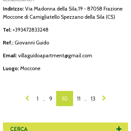
Indirizzo:
Via Madonna della Sila,19 - 87058 Frazione
Moccone di Camigliatello Spezzano della Sila (CS)
Tel:
+393472833248
Ref.:
Giovanni Guido
Email:
villaguidoapartment@gmail.com
Luogo:
Moccone
NAVIGAZIONE
1
9
10
11
13
…
…
DEI
POST
CERCA