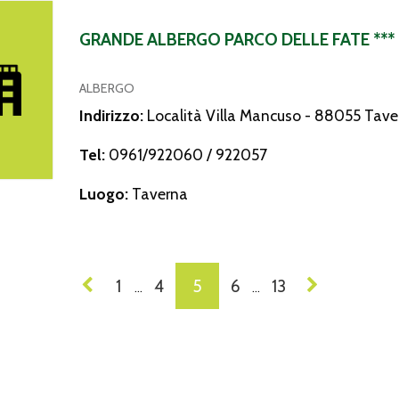
lbergo Parco delle Fate ***
GRANDE ALBERGO PARCO DELLE FATE ***
ALBERGO
Indirizzo:
Località Villa Mancuso - 88055 Tave
Tel:
0961/922060 / 922057
Luogo:
Taverna
VIGAZIONE
1
4
5
6
13
…
…
I
ST