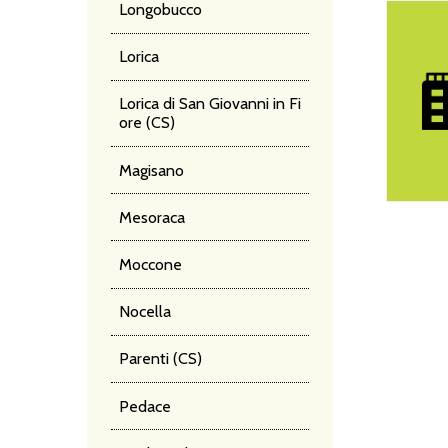
Longobucco
Grande A
Lorica
Lorica di San Giovanni in Fi
ore (CS)
Magisano
Mesoraca
Moccone
NA
Nocella
Parenti (CS)
DE
Pedace
PO