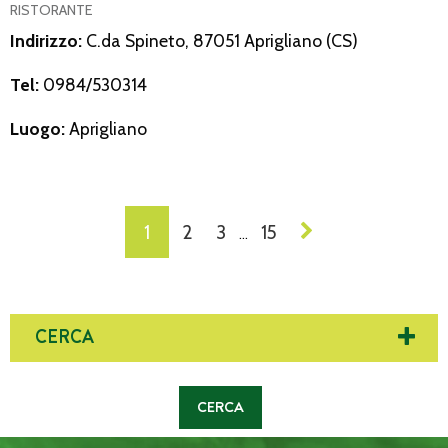
RISTORANTE
Indirizzo:
C.da Spineto, 87051 Aprigliano (CS)
Tel:
0984/530314
Luogo:
Aprigliano
NAVIGAZIONE
1
2
3
15
…
DEI
POST
CERCA