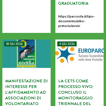
GRADUATORIA
https://parcosila.it/tipo-
documento/albo-
pretorio/avvisi
MANIFESTAZIONE DI INTERESSE PER L’AFFIDAMENTO AD AS
La CETS come processo vivo: co
18 GIU 2026
4 GIU 2026
MANIFESTAZIONE DI
LA CETS COME
INTERESSE PER
PROCESSO VIVO:
L’AFFIDAMENTO AD
CONCLUSO IL
ASSOCIAZIONI DI
MONITORAGGIO
VOLONTARIATO
TRIENNALE DEL