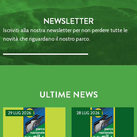
NEWSLETTER
Iscriviti alla nostra newsletter per non perdere tutte le
novità che riguardano il nostro parco.
Email Address::: (required)
ULTIME NEWS
AVVISO DI GUASTO SULLA LINEA TELEFONICA DELL’ENTE P
MANIFESTAZIONE DI INTERE
29 LUG 2026
28 LUG 2026