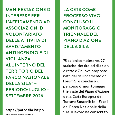
MANIFESTAZIONE DI
LA CETS COME
INTERESSE PER
PROCESSO VIVO:
L’AFFIDAMENTO AD
CONCLUSO IL
ASSOCIAZIONI DI
MONITORAGGIO
VOLONTARIATO
TRIENNALE DEL
DELLE ATTIVITÀ DI
PIANO D’AZIONE
AVVISTAMENTO
DELLA SILA
ANTINCENDIO E DI
VIGILANZA
75 azioni complessive, 27
ALL’INTERNO DEL
stakeholder titolari di azioni
TERRITORIO DEL
dirette e 7 nuove proposte
nate dal riallineamento del
PARCO NAZIONALE
Forum Si è concluso il
DELLA SILA” –
percorso di monitoraggio
PERIODO: LUGLIO –
triennale del Piano d’Azione
SETTEMBRE 2026
della Carta Europea del
TurismoSostenibile – Fase 1
del Parco Nazionale della
https://parcosila.it/tipo-
Sila. Il lavoro ha consentito