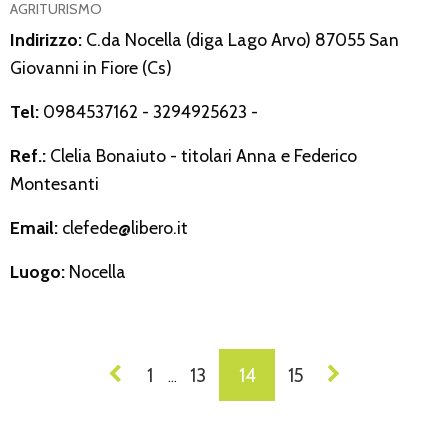
AGRITURISMO
Indirizzo:
C.da Nocella (diga Lago Arvo) 87055 San
Giovanni in Fiore (Cs)
Tel:
0984537162 - 3294925623 -
Ref.:
Clelia Bonaiuto - titolari Anna e Federico
Montesanti
Email:
clefede@libero.it
Luogo:
Nocella
NAVIGAZIONE
1
13
14
15
…
DEI
POST