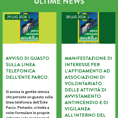
ULTIME NEWS
AVVISO DI GUASTO SULLA LINEA TELEFONICA DELL’ENTE P
MANIFESTAZIONE DI INTERE
29 LUG 2026
28 LUG 2026
AVVISO DI GUASTO
MANIFESTAZIONE DI
SULLA LINEA
INTERESSE PER
TELEFONICA
L’AFFIDAMENTO AD
DELL’ENTE PARCO.
ASSOCIAZIONI DI
VOLONTARIATO
DELLE ATTIVITÀ DI
Si avvisa la gentile utenza
AVVISTAMENTO
che persiste un guasto sulla
ANTINCENDIO E DI
linea telefonica dell’Ente
Parco. Pertanto, si invita a
VIGILANZA
voler formulare le proprie
ALL’INTERNO DEL