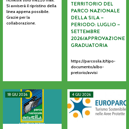
richieste solo mezzo mail.
TERRITORIO DEL
Si avviserà il ripristino della
PARCO NAZIONALE
linea appena possibile.
DELLA SILA –
Grazie per la
collaborazione.
PERIODO: LUGLIO –
SETTEMBRE
2026/APPROVAZIONE
GRADUATORIA
https://parcosila.it/tipo-
documento/albo-
pretorio/avvisi
MANIFESTAZIONE DI INTERESSE PER L’AFFIDAMENTO AD AS
La CETS come processo vivo: co
18 GIU 2026
4 GIU 2026