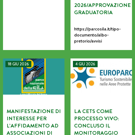
2026/APPROVAZIONE
GRADUATORIA
https://parcosila.it/tipo-
documento/albo-
pretorio/avvisi
MANIFESTAZIONE DI INTERESSE PER L’AFFIDAMENTO AD AS
La CETS come processo vivo: co
18 GIU 2026
4 GIU 2026
MANIFESTAZIONE DI
LA CETS COME
INTERESSE PER
PROCESSO VIVO:
L’AFFIDAMENTO AD
CONCLUSO IL
ASSOCIAZIONI DI
MONITORAGGIO