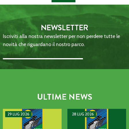
NEWSLETTER
Iscriviti alla nostra newsletter per non perdere tutte le
novità che riguardano il nostro parco.
Email Address::: (required)
ULTIME NEWS
AVVISO DI GUASTO SULLA LINEA TELEFONICA DELL’ENTE P
MANIFESTAZIONE DI INTERE
29 LUG 2026
28 LUG 2026