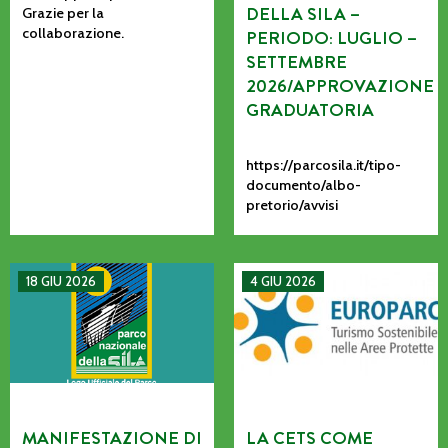
DELLA SILA –
Grazie per la
collaborazione.
PERIODO: LUGLIO –
SETTEMBRE
2026/APPROVAZIONE
GRADUATORIA
https://parcosila.it/tipo-
documento/albo-
pretorio/avvisi
MANIFESTAZIONE DI INTERESSE PER L’AFFIDAMENTO AD AS
La CETS come processo vivo: co
18 GIU 2026
4 GIU 2026
MANIFESTAZIONE DI
LA CETS COME