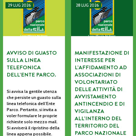
AVVISO DI GUASTO SULLA LINEA TELEFONICA DELL’ENTE P
MANIFESTAZIONE DI INTERE
29 LUG 2026
28 LUG 2026
AVVISO DI GUASTO
MANIFESTAZIONE DI
SULLA LINEA
INTERESSE PER
TELEFONICA
L’AFFIDAMENTO AD
DELL’ENTE PARCO.
ASSOCIAZIONI DI
VOLONTARIATO
DELLE ATTIVITÀ DI
Si avvisa la gentile utenza
AVVISTAMENTO
che persiste un guasto sulla
ANTINCENDIO E DI
linea telefonica dell’Ente
Parco. Pertanto, si invita a
VIGILANZA
voler formulare le proprie
ALL’INTERNO DEL
richieste solo mezzo mail.
TERRITORIO DEL
Si avviserà il ripristino della
PARCO NAZIONALE
linea appena possibile.