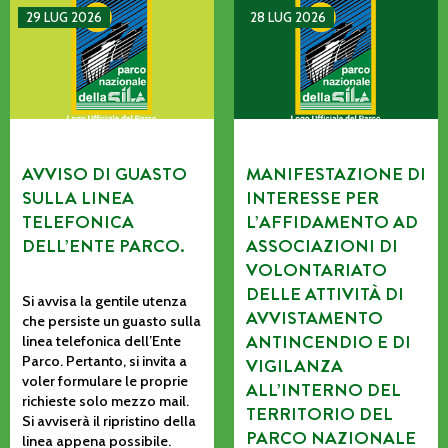
AVVISO DI GUASTO SULLA LINEA TELEFONICA DELL’ENTE P
MANIFESTAZIONE DI INTERE
29 LUG 2026
28 LUG 2026
AVVISO DI GUASTO
MANIFESTAZIONE DI
SULLA LINEA
INTERESSE PER
TELEFONICA
L’AFFIDAMENTO AD
DELL’ENTE PARCO.
ASSOCIAZIONI DI
VOLONTARIATO
DELLE ATTIVITÀ DI
Si avvisa la gentile utenza
AVVISTAMENTO
che persiste un guasto sulla
ANTINCENDIO E DI
linea telefonica dell’Ente
Parco. Pertanto, si invita a
VIGILANZA
voler formulare le proprie
ALL’INTERNO DEL
richieste solo mezzo mail.
TERRITORIO DEL
Si avviserà il ripristino della
PARCO NAZIONALE
linea appena possibile.