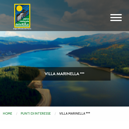
Vai al contenuto principale
VILLA MARINELLA ***
HOME
PUNTI DI INTERESSE
CORRENTE:
VILLA MARINELLA ***