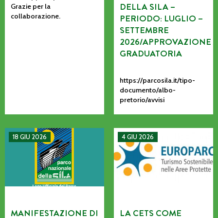
DELLA SILA –
Grazie per la
collaborazione.
PERIODO: LUGLIO –
SETTEMBRE
2026/APPROVAZIONE
GRADUATORIA
https://parcosila.it/tipo-
documento/albo-
pretorio/avvisi
MANIFESTAZIONE DI INTERESSE PER L’AFFIDAMENTO AD AS
La CETS come processo vivo: co
18 GIU 2026
4 GIU 2026
MANIFESTAZIONE DI
LA CETS COME