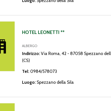
Luogo:
Spezzano della Sila
onetti **
HOTEL LEONETTI **
ALBERGO
Indirizzo:
Via Roma, 42 - 87058 Spezzano dell
(CS)
Tel:
0984/578073
Luogo:
Spezzano della Sila
esidenza G.B.G.