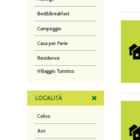
Bed&Breakfast
Old Cala
Campeggio
Casa per Ferie
Residence
Villaggio Turistico
LOCALITÀ
Villa Ale
Celico
Acri