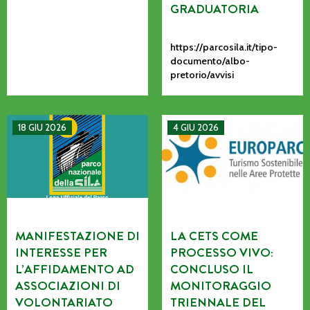
GRADUATORIA
https://parcosila.it/tipo-
documento/albo-
pretorio/avvisi
MANIFESTAZIONE DI INTERESSE PER L’AFFIDAMENTO AD AS
La CETS come processo vivo: co
18 GIU 2026
4 GIU 2026
MANIFESTAZIONE DI
LA CETS COME
INTERESSE PER
PROCESSO VIVO:
L’AFFIDAMENTO AD
CONCLUSO IL
ASSOCIAZIONI DI
MONITORAGGIO
VOLONTARIATO
TRIENNALE DEL