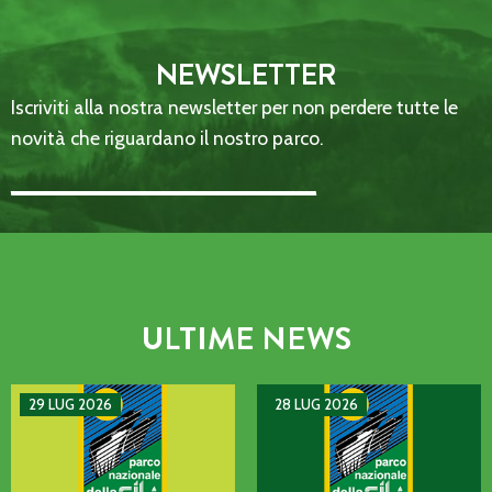
NEWSLETTER
Iscriviti alla nostra newsletter per non perdere tutte le
novità che riguardano il nostro parco.
Email Address::: (required)
ULTIME NEWS
AVVISO DI GUASTO SULLA LINEA TELEFONICA DELL’ENTE P
MANIFESTAZIONE DI INTERE
29 LUG 2026
28 LUG 2026