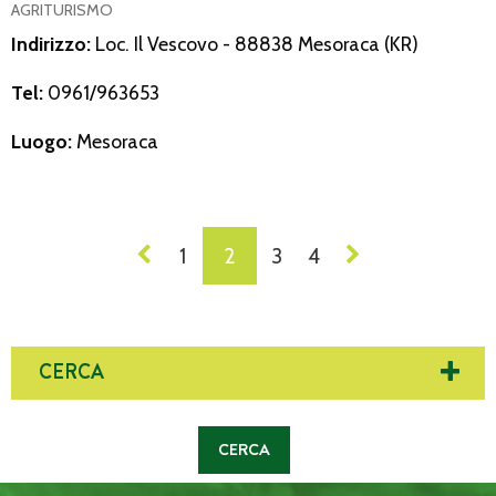
AGRITURISMO
Indirizzo:
Loc. Il Vescovo - 88838 Mesoraca (KR)
Tel:
0961/963653
Luogo:
Mesoraca
NAVIGAZIONE
1
2
3
4
DEI
POST
CERCA