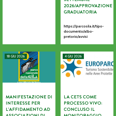
2026/APPROVAZIONE
GRADUATORIA
https://parcosila.it/tipo-
documento/albo-
pretorio/avvisi
MANIFESTAZIONE DI INTERESSE PER L’AFFIDAMENTO AD AS
La CETS come processo vivo: co
18 GIU 2026
4 GIU 2026
MANIFESTAZIONE DI
LA CETS COME
INTERESSE PER
PROCESSO VIVO:
L’AFFIDAMENTO AD
CONCLUSO IL
ASSOCIAZIONI DI
MONITORAGGIO