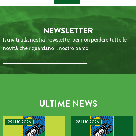
NEWSLETTER
Iscriviti alla nostra newsletter per non perdere tutte le
novità che riguardano il nostro parco.
Email Address::: (required)
ULTIME NEWS
AVVISO DI GUASTO SULLA LINEA TELEFONICA DELL’ENTE P
MANIFESTAZIONE DI INTERE
29 LUG 2026
28 LUG 2026