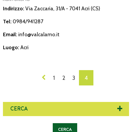
Indirizzo:
Via Zaccaria, 31/A - 7041 Acri (CS)
Tel:
0984/941287
Email:
info@valcalamo.it
Luogo:
Acri
NAVIGAZIONE
1
2
3
4
DEI
POST
CERCA