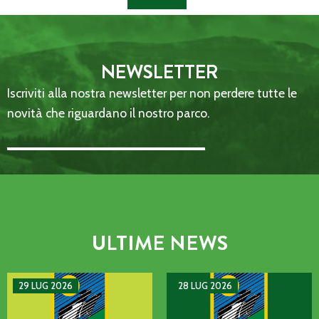
NEWSLETTER
Iscriviti alla nostra newsletter per non perdere tutte le
novità che riguardano il nostro parco.
Email Address::: (required)
ULTIME NEWS
AVVISO DI GUASTO SULLA LINEA TELEFONICA DELL’ENTE P
MANIFESTAZIONE DI INTERE
29 LUG 2026
28 LUG 2026