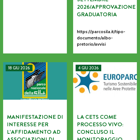
2026/APPROVAZIONE
GRADUATORIA
https://parcosila.it/tipo-
documento/albo-
pretorio/avvisi
MANIFESTAZIONE DI INTERESSE PER L’AFFIDAMENTO AD AS
La CETS come processo vivo: co
18 GIU 2026
4 GIU 2026
MANIFESTAZIONE DI
LA CETS COME
INTERESSE PER
PROCESSO VIVO:
L’AFFIDAMENTO AD
CONCLUSO IL
ASSOCIAZIONI DI
MONITORAGGIO