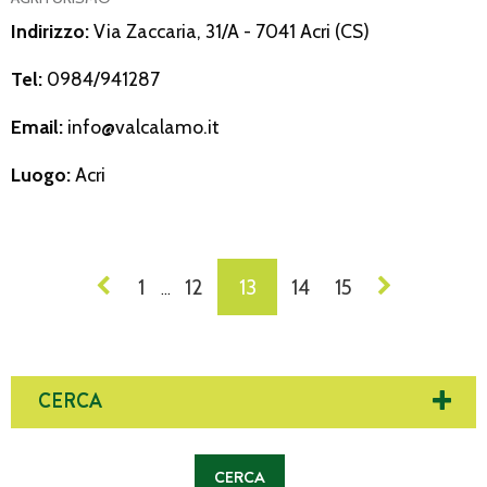
Indirizzo:
Via Zaccaria, 31/A - 7041 Acri (CS)
Tel:
0984/941287
Email:
info@valcalamo.it
Luogo:
Acri
NAVIGAZIONE
1
12
13
14
15
…
DEI
POST
CERCA