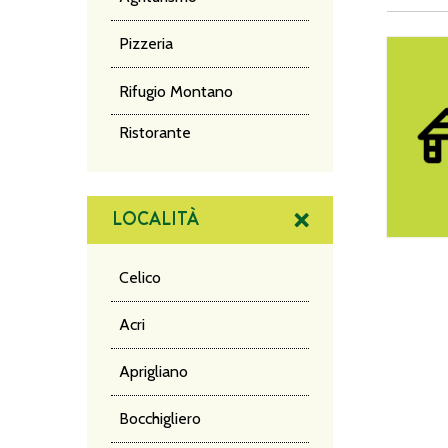
Pizzeria
Ristorant
Rifugio Montano
Ristorante
LOCALITÀ
Celico
Acri
NA
Aprigliano
DE
Bocchigliero