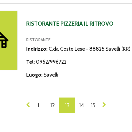
e Pizzeria Il Ritrovo
RISTORANTE PIZZERIA IL RITROVO
RISTORANTE
Indirizzo:
C.da Coste Lese - 88825 Savelli (KR)
Tel:
0962/996722
Luogo:
Savelli
VIGAZIONE
1
12
13
14
15
…
I