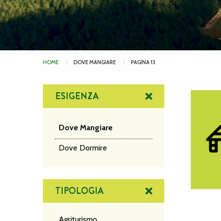
HOME
DOVE MANGIARE
PAGINA 13
ESIGENZA
La Perla 
Dove Mangiare
Dove Dormire
TIPOLOGIA
Agriturismo