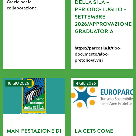
DELLA SILA –
Grazie per la
collaborazione.
PERIODO: LUGLIO –
SETTEMBRE
2026/APPROVAZIONE
GRADUATORIA
https://parcosila.it/tipo-
documento/albo-
pretorio/avvisi
MANIFESTAZIONE DI INTERESSE PER L’AFFIDAMENTO AD AS
La CETS come processo vivo: co
18 GIU 2026
4 GIU 2026
MANIFESTAZIONE DI
LA CETS COME