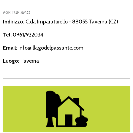
AGRITURISMO
Indirizzo:
C.da Imparaturello - 88055 Taverna (CZ)
Tel:
0961/922034
Email:
info@illagodelpassante.com
Luogo:
Taverna
Gigliotti Ettore Azienda Agricola e Zootecnica