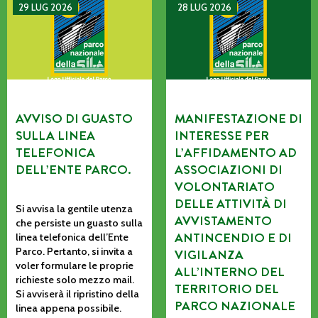
AVVISO DI GUASTO SULLA LINEA TELEFONICA DELL’ENTE P
MANIFESTAZIONE DI INTERE
29 LUG 2026
28 LUG 2026
AVVISO DI GUASTO
MANIFESTAZIONE DI
SULLA LINEA
INTERESSE PER
TELEFONICA
L’AFFIDAMENTO AD
DELL’ENTE PARCO.
ASSOCIAZIONI DI
VOLONTARIATO
DELLE ATTIVITÀ DI
Si avvisa la gentile utenza
AVVISTAMENTO
che persiste un guasto sulla
ANTINCENDIO E DI
linea telefonica dell’Ente
Parco. Pertanto, si invita a
VIGILANZA
voler formulare le proprie
ALL’INTERNO DEL
richieste solo mezzo mail.
TERRITORIO DEL
Si avviserà il ripristino della
PARCO NAZIONALE
linea appena possibile.