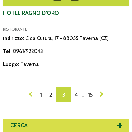
HOTEL RAGNO D’ORO
RISTORANTE
Indirizzo:
C.da Cutura, 17 - 88055 Taverna (CZ)
Tel:
0961/922043
Luogo:
Taverna
NAVIGAZIONE
1
2
3
4
15
…
DEI
POST
CERCA