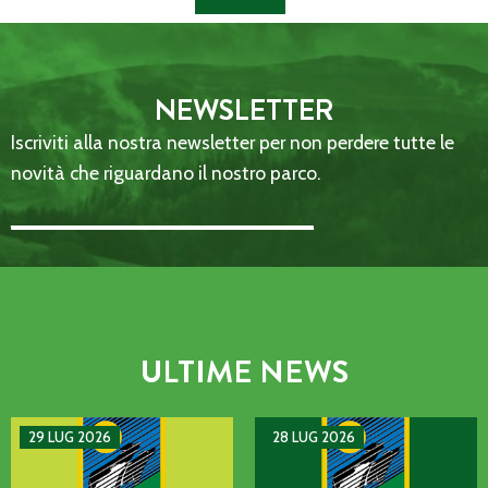
NEWSLETTER
Iscriviti alla nostra newsletter per non perdere tutte le
novità che riguardano il nostro parco.
Email Address::: (required)
ULTIME NEWS
AVVISO DI GUASTO SULLA LINEA TELEFONICA DELL’ENTE P
MANIFESTAZIONE DI INTERE
29 LUG 2026
28 LUG 2026