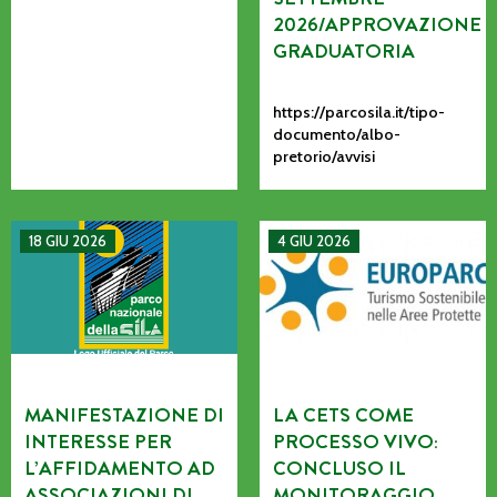
2026/APPROVAZIONE
GRADUATORIA
https://parcosila.it/tipo-
documento/albo-
pretorio/avvisi
MANIFESTAZIONE DI INTERESSE PER L’AFFIDAMENTO AD AS
La CETS come processo vivo: co
18 GIU 2026
4 GIU 2026
MANIFESTAZIONE DI
LA CETS COME
INTERESSE PER
PROCESSO VIVO:
L’AFFIDAMENTO AD
CONCLUSO IL
ASSOCIAZIONI DI
MONITORAGGIO