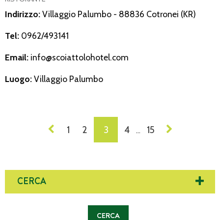
Indirizzo:
Villaggio Palumbo - 88836 Cotronei (KR)
Tel:
0962/493141
Email:
info@scoiattolohotel.com
Luogo:
Villaggio Palumbo
NAVIGAZIONE
1
2
3
4
15
…
DEI
POST
CERCA