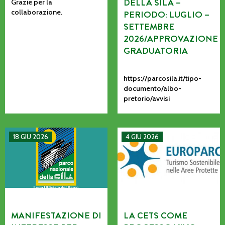
DELLA SILA –
Grazie per la
collaborazione.
PERIODO: LUGLIO –
SETTEMBRE
2026/APPROVAZIONE
GRADUATORIA
https://parcosila.it/tipo-
documento/albo-
pretorio/avvisi
MANIFESTAZIONE DI INTERESSE PER L’AFFIDAMENTO AD AS
La CETS come processo vivo: co
18 GIU 2026
4 GIU 2026
MANIFESTAZIONE DI
LA CETS COME