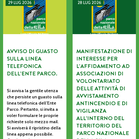
AVVISO DI GUASTO SULLA LINEA TELEFONICA DELL’ENTE P
MANIFESTAZIONE DI INTERE
29 LUG 2026
28 LUG 2026
AVVISO DI GUASTO
MANIFESTAZIONE DI
SULLA LINEA
INTERESSE PER
TELEFONICA
L’AFFIDAMENTO AD
DELL’ENTE PARCO.
ASSOCIAZIONI DI
VOLONTARIATO
DELLE ATTIVITÀ DI
Si avvisa la gentile utenza
AVVISTAMENTO
che persiste un guasto sulla
ANTINCENDIO E DI
linea telefonica dell’Ente
Parco. Pertanto, si invita a
VIGILANZA
voler formulare le proprie
ALL’INTERNO DEL
richieste solo mezzo mail.
TERRITORIO DEL
Si avviserà il ripristino della
PARCO NAZIONALE
linea appena possibile.