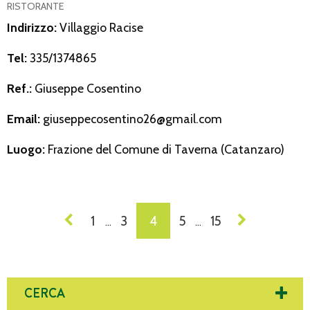
RISTORANTE
Indirizzo:
Villaggio Racise
Tel:
335/1374865
Ref.:
Giuseppe Cosentino
Email:
giuseppecosentino26@gmail.com
Luogo:
Frazione del Comune di Taverna (Catanzaro)
NAVIGAZIONE
1
3
4
5
15
…
…
DEI
POST
CERCA