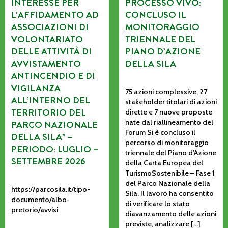
INTERESSE PER
PROCESSO VIVO:
L’AFFIDAMENTO AD
CONCLUSO IL
ASSOCIAZIONI DI
MONITORAGGIO
VOLONTARIATO
TRIENNALE DEL
DELLE ATTIVITÀ DI
PIANO D’AZIONE
AVVISTAMENTO
DELLA SILA
ANTINCENDIO E DI
VIGILANZA
75 azioni complessive, 27
ALL’INTERNO DEL
stakeholder titolari di azioni
TERRITORIO DEL
dirette e 7 nuove proposte
nate dal riallineamento del
PARCO NAZIONALE
Forum Si è concluso il
DELLA SILA” –
percorso di monitoraggio
PERIODO: LUGLIO –
triennale del Piano d’Azione
SETTEMBRE 2026
della Carta Europea del
TurismoSostenibile – Fase 1
del Parco Nazionale della
https://parcosila.it/tipo-
Sila. Il lavoro ha consentito
documento/albo-
di verificare lo stato
pretorio/avvisi
diavanzamento delle azioni
previste, analizzare […]