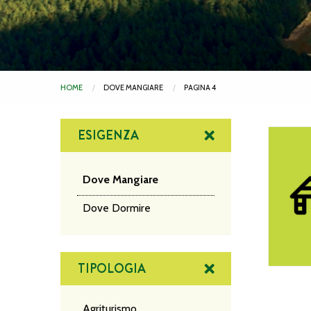
HOME
DOVE MANGIARE
PAGINA 4
ESIGENZA
Hotel De
Dove Mangiare
Dove Dormire
TIPOLOGIA
Agriturismo