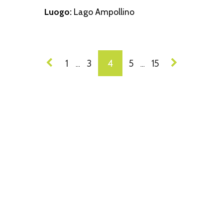
Luogo:
Lago Ampollino
VIGAZIONE
1
3
4
5
15
…
…
I
ST