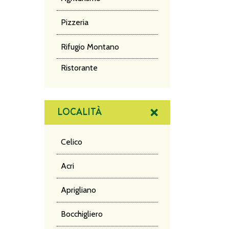
Pizzeria
Rifugio Montano
NA
Ristorante
DE
LOCALITÀ
PO
Celico
Acri
Aprigliano
Bocchigliero