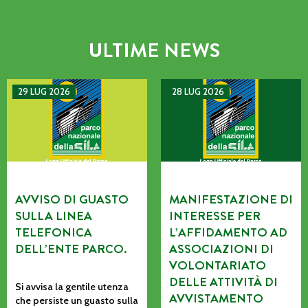
ULTIME NEWS
AVVISO DI GUASTO SULLA LINEA TELEFONICA DELL’ENTE P
MANIFESTAZIONE DI INTERE
29 LUG 2026
28 LUG 2026
AVVISO DI GUASTO
MANIFESTAZIONE DI
SULLA LINEA
INTERESSE PER
TELEFONICA
L’AFFIDAMENTO AD
DELL’ENTE PARCO.
ASSOCIAZIONI DI
VOLONTARIATO
DELLE ATTIVITÀ DI
Si avvisa la gentile utenza
AVVISTAMENTO
che persiste un guasto sulla