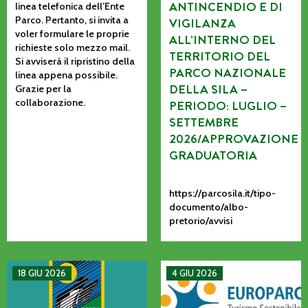
ANTINCENDIO E DI
linea telefonica dell’Ente
Parco. Pertanto, si invita a
VIGILANZA
voler formulare le proprie
ALL’INTERNO DEL
richieste solo mezzo mail.
TERRITORIO DEL
Si avviserà il ripristino della
PARCO NAZIONALE
linea appena possibile.
DELLA SILA –
Grazie per la
collaborazione.
PERIODO: LUGLIO –
SETTEMBRE
2026/APPROVAZIONE
GRADUATORIA
https://parcosila.it/tipo-
documento/albo-
pretorio/avvisi
MANIFESTAZIONE DI INTERESSE PER L’AFFIDAMENTO AD AS
La CETS come processo vivo: co
18 GIU 2026
4 GIU 2026