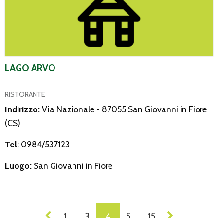
LAGO ARVO
RISTORANTE
Indirizzo:
Via Nazionale - 87055 San Giovanni in Fiore
(CS)
Tel:
0984/537123
Luogo:
San Giovanni in Fiore
NAVIGAZIONE
1
3
4
5
15
…
…