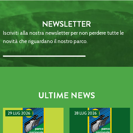
NEWSLETTER
Iscriviti alla nostra newsletter per non perdere tutte le
novità che riguardano il nostro parco.
Email Address::: (required)
ULTIME NEWS
AVVISO DI GUASTO SULLA LINEA TELEFONICA DELL’ENTE P
MANIFESTAZIONE DI INTERE
29 LUG 2026
28 LUG 2026