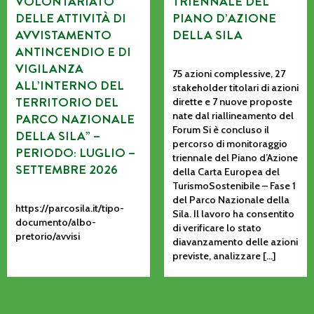
VOLONTARIATO
TRIENNALE DEL
DELLE ATTIVITÀ DI
PIANO D’AZIONE
AVVISTAMENTO
DELLA SILA
ANTINCENDIO E DI
VIGILANZA
75 azioni complessive, 27
ALL’INTERNO DEL
stakeholder titolari di azioni
TERRITORIO DEL
dirette e 7 nuove proposte
nate dal riallineamento del
PARCO NAZIONALE
Forum Si è concluso il
DELLA SILA” –
percorso di monitoraggio
PERIODO: LUGLIO –
triennale del Piano d’Azione
SETTEMBRE 2026
della Carta Europea del
TurismoSostenibile – Fase 1
del Parco Nazionale della
https://parcosila.it/tipo-
Sila. Il lavoro ha consentito
documento/albo-
di verificare lo stato
pretorio/avvisi
diavanzamento delle azioni
previste, analizzare […]