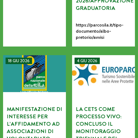
2026/APPROVAZIONE
GRADUATORIA
https://parcosila.it/tipo-
documento/albo-
pretorio/avvisi
MANIFESTAZIONE DI INTERESSE PER L’AFFIDAMENTO AD AS
La CETS come processo vivo: co
18 GIU 2026
4 GIU 2026
MANIFESTAZIONE DI
LA CETS COME
INTERESSE PER
PROCESSO VIVO:
L’AFFIDAMENTO AD
CONCLUSO IL
ASSOCIAZIONI DI
MONITORAGGIO