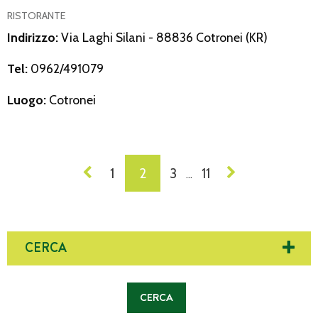
RISTORANTE
Indirizzo:
Via Laghi Silani - 88836 Cotronei (KR)
Tel:
0962/491079
Luogo:
Cotronei
NAVIGAZIONE
1
2
3
11
…
DEI
POST
CERCA