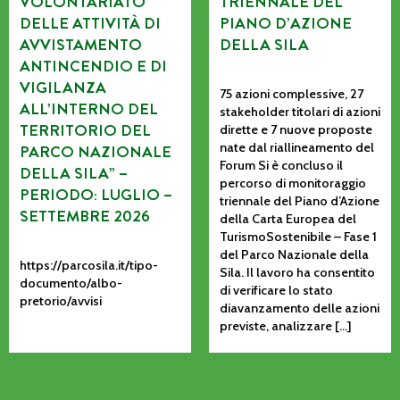
VOLONTARIATO
TRIENNALE DEL
DELLE ATTIVITÀ DI
PIANO D’AZIONE
AVVISTAMENTO
DELLA SILA
ANTINCENDIO E DI
VIGILANZA
75 azioni complessive, 27
ALL’INTERNO DEL
stakeholder titolari di azioni
TERRITORIO DEL
dirette e 7 nuove proposte
nate dal riallineamento del
PARCO NAZIONALE
Forum Si è concluso il
DELLA SILA” –
percorso di monitoraggio
PERIODO: LUGLIO –
triennale del Piano d’Azione
SETTEMBRE 2026
della Carta Europea del
TurismoSostenibile – Fase 1
del Parco Nazionale della
https://parcosila.it/tipo-
Sila. Il lavoro ha consentito
documento/albo-
di verificare lo stato
pretorio/avvisi
diavanzamento delle azioni
previste, analizzare […]