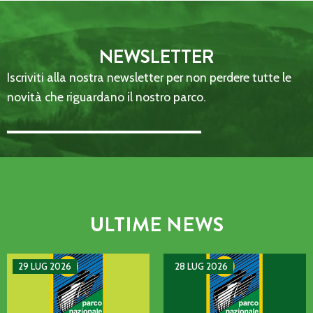
NEWSLETTER
Iscriviti alla nostra newsletter per non perdere tutte le
novità che riguardano il nostro parco.
Email Address::: (required)
ULTIME NEWS
AVVISO DI GUASTO SULLA LINEA TELEFONICA DELL’ENTE P
MANIFESTAZIONE DI INTERE
29 LUG 2026
28 LUG 2026